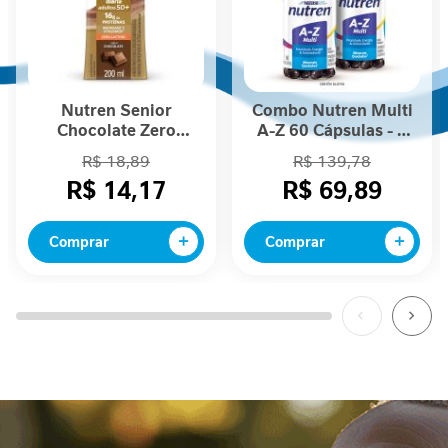
i
d
a
d
e
Nutren Senior
Combo Nutren Multi
M
Chocolate Zero
A-Z 60 Cápsulas - 2
o
Lactose 200mL
unidades
R$ 18,89
R$ 139,78
b
R$ 14,17
R$ 69,89
i
l
i
Comprar
Comprar
d
a
d
e
B
e
l
e
z