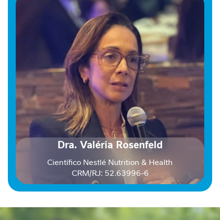
P
r
o
t
e
í
n
a
F
i
b
r
a
A
Dra. Valéria Rosenfeld
l
Científico Nestlé Nutrition & Health
i
m
CRM/RJ: 52.63996-6
e
n
t
a