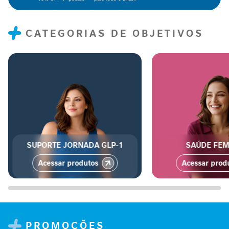
n
t
a
CATEGORIAS DE OBJETIVOS
r
S
u
p
o
r
t
e
J
SUPORTE JORNADA GLP-1
SAÚDE FEM
o
r
Acessar produtos
Acessar prod
n
a
d
a
G
L
PROMOÇÕES