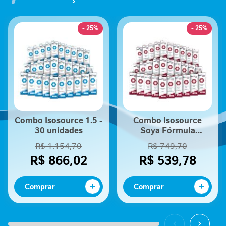
P
ar
-
s
1
- 25%
- 25%
P
e
r
f
o
r
m
a
Combo Isosource 1.5 -
Combo Isosource
30 unidades
Soya Fórmula
n
Nutricional - 30
c
R$ 1.154,70
R$ 749,70
unidades
e
R$ 866,02
R$ 539,78
S
a
Comprar
Comprar
ú
d
e
F