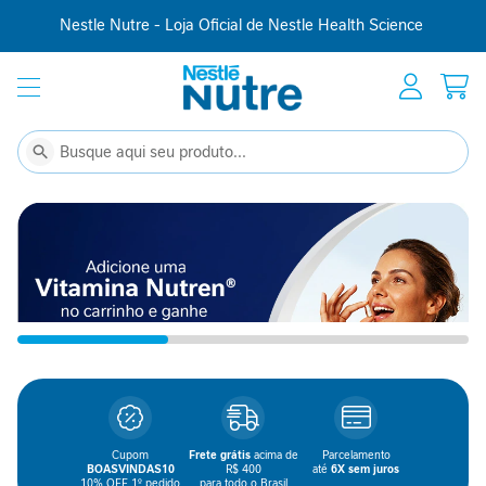
Nestle Nutre - Loja Oficial de Nestle Health Science
Início
Suplementação
C
Buscar
Buscar
o
m
p
l
e
m
e
n
t
o
a
l
i
Cupom
Frete grátis
acima de
Parcelamento
m
BOASVINDAS10
R$ 400
até
6X sem juros
e
10% OFF 1º pedido
para todo o Brasil