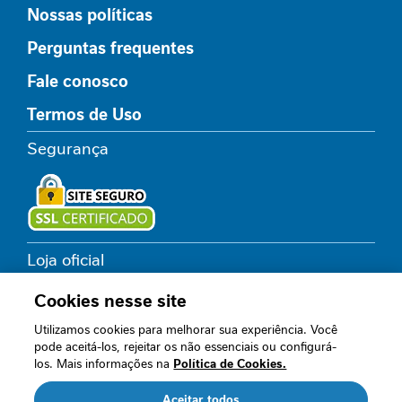
s
Nossas políticas
C
Perguntas frequentes
i
Fale conosco
c
a
Termos de Uso
t
r
Segurança
i
z
a
ç
ã
o
Loja oficial
I
Cookies nesse site
n
t
Utilizamos cookies para melhorar sua experiência. Você
Acompanhe nossos canais
o
pode aceitá-los, rejeitar os não essenciais ou configurá-
l
los. Mais informações na
Política de Cookies.
e
r
Aceitar todos