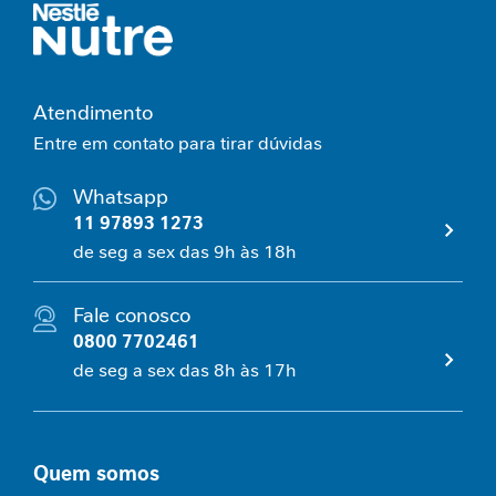
N
e
c
e
Atendimento
s
Entre em contato para tirar dúvidas
s
i
Whatsapp
d
11 97893 1273
a
d
de seg a sex das 9h às 18h
e
s
Fale conosco
p
r
0800 7702461
o
de seg a sex das 8h às 17h
t
e
i
c
Quem somos
a