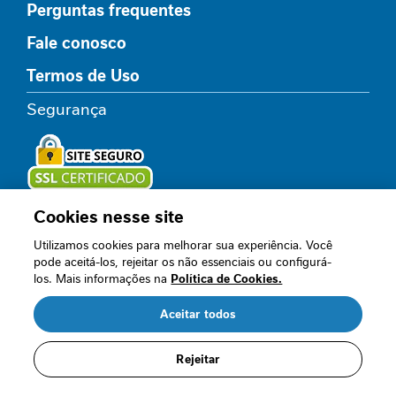
Perguntas frequentes
e
m
Fale conosco
i
n
Termos de Uso
i
Segurança
n
a
C
u
i
Cookies nesse site
Loja oficial
d
a
Utilizamos cookies para melhorar sua experiência. Você
d
pode aceitá-los, rejeitar os não essenciais ou configurá-
o
los. Mais informações na
Política de Cookies.
M
Acompanhe nossos canais
e
Aceitar todos
t
a
Rejeitar
b
ó