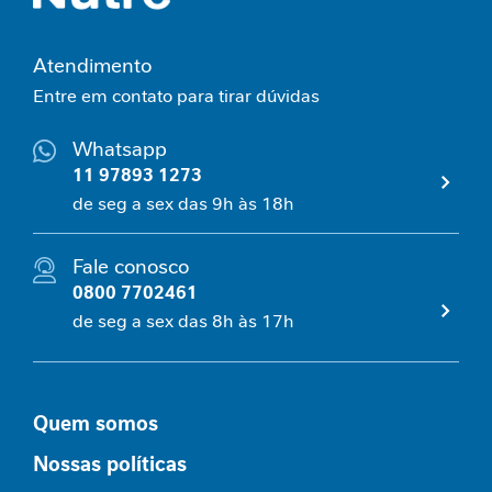
P
-
1
Atendimento
Entre em contato para tirar dúvidas
P
e
r
Whatsapp
f
11 97893 1273
o
de seg a sex das 9h às 18h
r
m
a
Fale conosco
n
0800 7702461
c
de seg a sex das 8h às 17h
e
S
a
ú
Quem somos
d
Nossas políticas
e
F