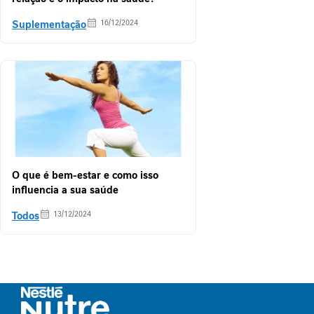
n
Suplementação
16/12/2024
t
a
r
S
u
p
o
r
t
e
O que é bem-estar e como isso
J
influencia a sua saúde
o
r
Todos
13/12/2024
n
a
d
a
G
L