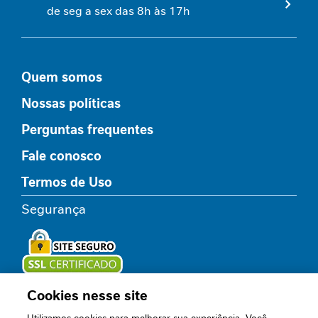
l
de seg a sex das 8h às 17h
i
c
o
Quem somos
R
e
Nossas políticas
l
a
Perguntas frequentes
x
Fale conosco
a
m
Termos de Uso
e
n
Segurança
t
o
I
m
u
Cookies nesse site
Loja oficial
n