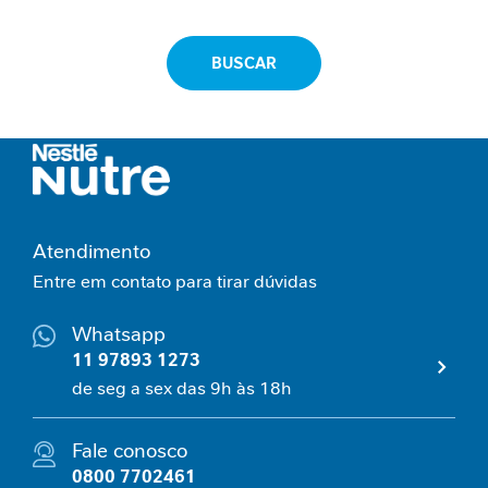
e
m
BUSCAR
i
n
i
n
a
C
u
i
Atendimento
d
Entre em contato para tirar dúvidas
a
d
Whatsapp
o
11 97893 1273
M
e
de seg a sex das 9h às 18h
t
a
Fale conosco
b
0800 7702461
ó