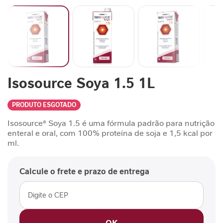
n
t
a
r
S
u
Saltar
Isosource Soya 1.5 1L
p
para
o
o
r
início
PRODUTO ESGOTADO
t
da
Galeria
e
Isosource® Soya 1.5 é uma fórmula padrão para nutrição
de
J
enteral e oral, com 100% proteína de soja e 1,5 kcal por
imagens
ml.
o
r
n
Calcule o frete e prazo de entrega
a
d
a
G
L