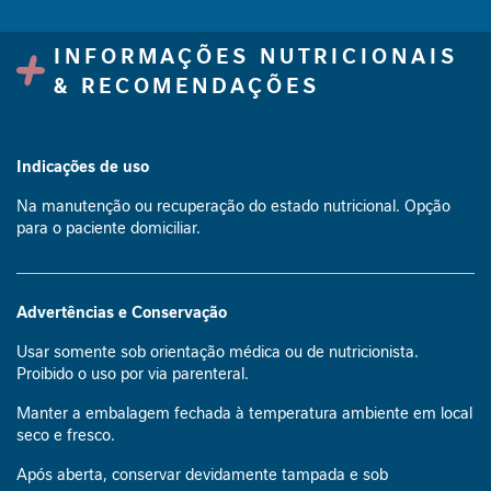
l
i
INFORMAÇÕES NUTRICIONAIS
c
o
& RECOMENDAÇÕES
R
e
Indicações
de uso
l
a
Na manutenção ou recuperação do estado nutricional. Opção
x
para o paciente domiciliar.
a
m
e
n
Advertências e Conservação
t
Usar somente sob orientação médica ou de nutricionista.
o
Proibido o uso por via parenteral.
I
Manter a embalagem fechada à temperatura ambiente em local
m
seco e fresco.
u
n
Após aberta, conservar devidamente tampada e sob