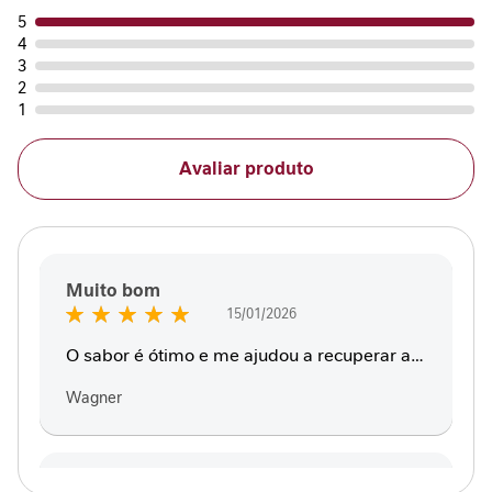
a
5
4
V
3
i
2
t
1
a
m
Avaliar produto
i
n
a
s
C
Muito bom
u
Enviado
15/01/2026
i
100%
por
d
O sabor é ótimo e me ajudou a recuperar a
a
força rapidamente
d
Wagner
o
M
e
t
Isosource Soya