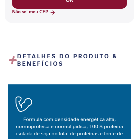
OK
P
-
Não sei meu CEP
1
P
e
r
f
o
DETALHES DO PRODUTO &
r
BENEFÍCIOS
m
a
n
c
e
S
a
ú
Fórmula com densidade energética alta,
d
normoproteica e normolipídica, 100% proteína
e
isolada de soja do total de proteínas e fonte de
F