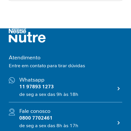
a
Enviado
05/01/2026
100%
b
por
Produto muito bom
ó
l
Isosource Soya
i
c
o
Experiência positiva
A
Atendimento
Enviado
22/12/2025
n
100%
por
Entre em contato para tirar dúvidas
t
Utilizamos no período pós cirúrgico,
i
conforme orientação da nutricionista, e a
o
Whatsapp
Márcio Vargas
experiência foi muito positiva.
x
11 97893 1273
i
de seg a sex das 9h às 18h
d
a
n
Fale conosco
t
0800 7702461
e
de seg a sex das 8h às 17h