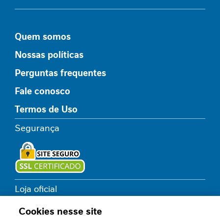
I
m
u
n
Quem somos
i
Nossas políticas
d
a
Perguntas frequentes
d
e
Fale conosco
M
Termos de Uso
o
b
Segurança
i
l
i
d
a
Loja oficial
d
e
Cookies nesse site
E