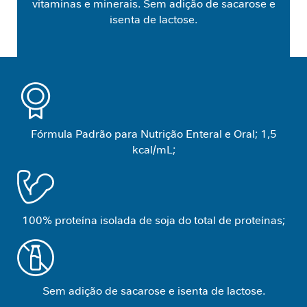
vitaminas e minerais. Sem adição de sacarose e
e
isenta de lactose.
m
i
n
i
n
a
C
Fórmula Padrão para Nutrição Enteral e Oral; 1,5
u
kcal/mL;
i
d
a
d
o
100% proteína isolada de soja do total de proteínas;
M
e
t
a
b
Sem adição de sacarose e isenta de lactose.
ó