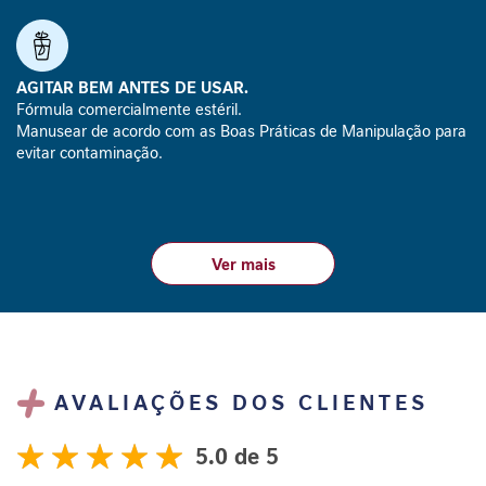
i
refrigeração por no máximo 24h.
d
a
d
AGITAR BEM ANTES DE USAR.
e
Fórmula comercialmente estéril.
Manusear de acordo com as Boas Práticas de Manipulação para
M
evitar contaminação.
o
b
i
l
i
d
a
d
e
B
AVALIAÇÕES DOS CLIENTES
e
l
5.0
e
Avaliações
z
98
100
% of