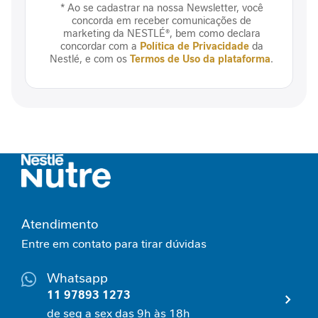
l
* Ao se cadastrar na nossa Newsletter, você
concorda em receber comunicações de
C
marketing da NESTLÉ®, bem como declara
o
concordar com a
Política de Privacidade
da
n
Nestlé, e com os
Termos de Uso da plataforma
.
t
r
o
l
e
g
l
i
c
ê
m
Atendimento
i
c
Entre em contato para tirar dúvidas
o
Whatsapp
E
11 97893 1273
s
p
de seg a sex das 9h às 18h