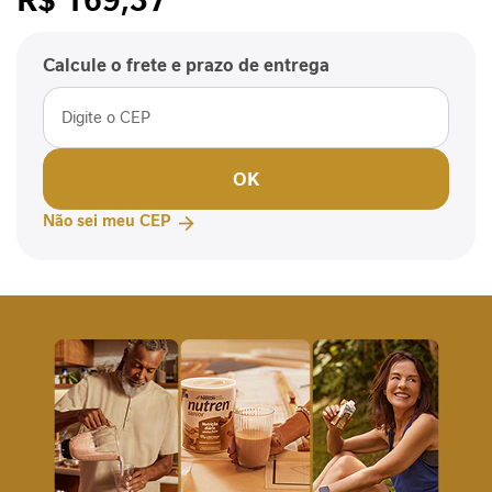
P
/cada
-
1
Calcule o frete e prazo de entrega
P
e
r
f
OK
o
r
Não sei meu CEP
m
a
n
c
e
S
a
ú
d
e
F