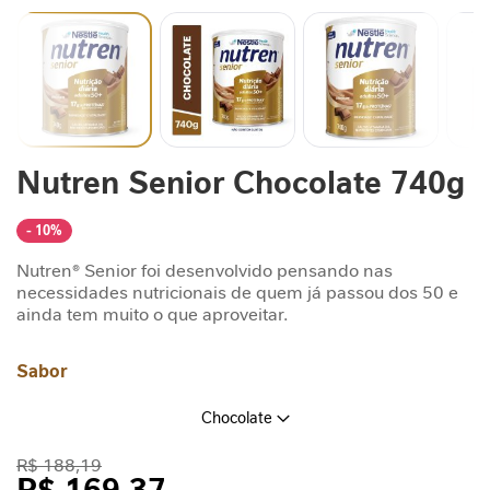
n
t
a
r
S
u
Saltar
Nutren Senior Chocolate 740g
p
para
o
o
r
início
- 10%
t
da
Galeria
e
Nutren® Senior foi desenvolvido pensando nas
de
J
necessidades nutricionais de quem já passou dos 50 e
imagens
ainda tem muito o que aproveitar.
o
r
n
Sabor
a
d
Chocolate
a
G
R$ 188,19
L
R$ 169,37