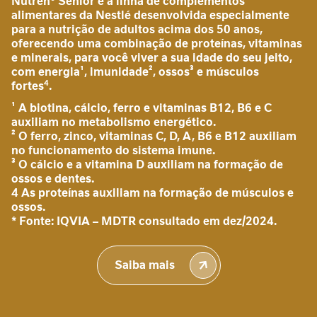
10
Nutren® Senior é a linha de complementos
â
alimentares da Nestlé desenvolvida especialmente
AliceHelena
n
para a nutrição de adultos acima dos 50 anos,
oferecendo uma combinação de proteínas, vitaminas
c
e minerais, para você viver a sua idade do seu jeito,
i
com energia¹, imunidade², ossos³ e músculos
a
4
fortes
.
4
g
Enviado
a
30/10/2025
¹ A biotina, cálcio, ferro e vitaminas B12, B6 e C
80%
por
s
auxiliam no metabolismo energético.
4
t
² O ferro, zinco, vitaminas C, D, A, B6 e B12 auxiliam
r
no funcionamento do sistema imune.
Geraldo Marasco
o
³ O cálcio e a vitamina D auxiliam na formação de
i
ossos e dentes.
n
4 As proteínas auxiliam na formação de músculos e
ossos.
t
Nutrem
* Fonte: IQVIA – MDTR consultado em dez/2024.
e
chocolate
s
Enviado
30/10/2025
t
80%
por
Saiba mais
i
Quatro
n
a
Geraldo Marasco
l