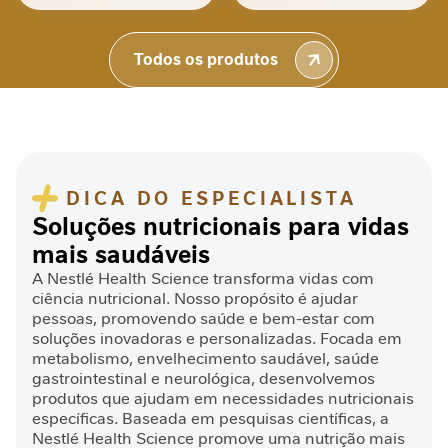
100%
por
D
Sabor incrível de chocolate, estou viciado...
e
no bom sentido rsrs
Todos os produtos
s
Daniel
n
u
t
r
i
ç
DICA DO ESPECIALISTA
ã
Soluções nutricionais para vidas
o
mais saudáveis
J
A Nestlé Health Science transforma vidas com
o
ciência nutricional. Nosso propósito é ajudar
r
pessoas, promovendo saúde e bem-estar com
soluções inovadoras e personalizadas. Focada em
n
metabolismo, envelhecimento saudável, saúde
a
gastrointestinal e neurológica, desenvolvemos
d
produtos que ajudam em necessidades nutricionais
a
específicas. Baseada em pesquisas científicas, a
C
Nestlé Health Science promove uma nutrição mais
i