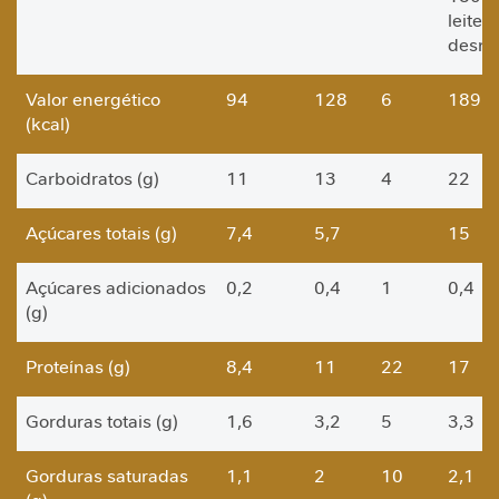
a
leite
desna
V
i
Valor energético
94
128
6
189
t
(kcal)
a
m
i
Carboidratos (g)
11
13
4
22
n
a
Açúcares totais (g)
7,4
5,7
15
s
C
Açúcares adicionados
0,2
0,4
1
0,4
u
(g)
i
d
Proteínas (g)
8,4
11
22
17
a
d
Gorduras totais (g)
1,6
3,2
5
3,3
o
M
e
Gorduras saturadas
1,1
2
10
2,1
t