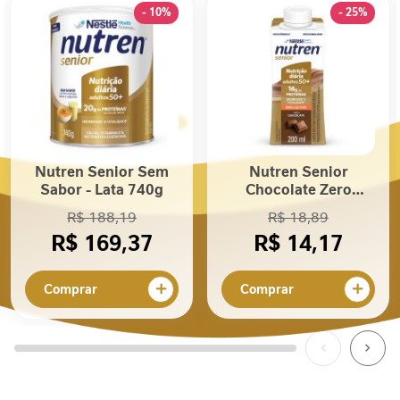
P
- 10%
- 25%
r
o
t
e
í
n
a
F
Nutren Senior Sem
Nutren Senior
i
Sabor - Lata 740g
Chocolate Zero
b
Lactose 200mL
R$ 188,19
R$ 18,89
r
R$ 169,37
R$ 14,17
a
A
l
Comprar
Comprar
i
m
e
n
t
a