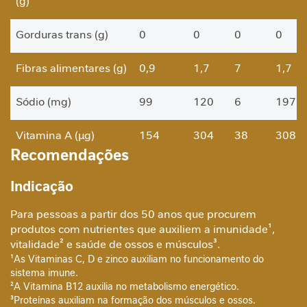
(g)
a
b
Gorduras trans (g)
0
0
0
0
ó
l
Fibras alimentares (g)
0,9
1,7
7
1,7
i
c
o
Sódio (mg)
99
120
6
197
A
Vitamina A (µg)
154
304
38
308
n
Recomendações
t
Vitamina D (µg)
12
25
167
25
i
o
Indicação
x
Vitamina E (mg)
2,8
5,7
38
5,7
i
Para pessoas a partir dos 50 anos que procurem
d
produtos com nutrientes que auxiliem a imunidade¹,
Vitamina K (µg)
55
110
92
110
a
vitalidade² e saúde de ossos e músculos³.
n
¹As Vitaminas C, D e zinco auxiliam no funcionamento do
Vitamina C (mg)
50
100
100
100
t
sistema imune.
e
²A Vitamina B12 auxilia no metabolismo energético.
³Proteínas auxiliam na formação dos músculos e ossos.
Vitamina B1 (mg)
0,29
0,5
42
0,59