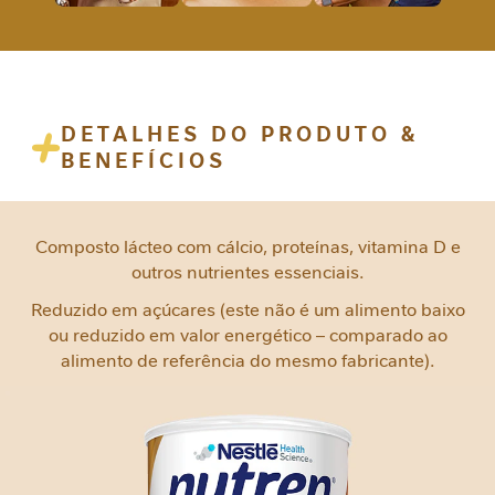
e
m
i
n
i
DETALHES DO PRODUTO &
n
BENEFÍCIOS
a
C
u
Composto lácteo com cálcio, proteínas, vitamina D e
i
outros nutrientes essenciais.
d
a
Reduzido em açúcares (este não é um alimento baixo
d
ou reduzido em valor energético – comparado ao
o
alimento de referência do mesmo fabricante).
M
e
t
a
b
ó