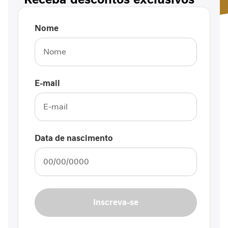
i
n
f
Nome
l
a
m
a
t
E-mail
ó
r
i
a
i
Data de nascimento
n
t
e
s
t
i
Inscreva-se
n
a