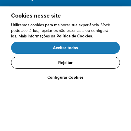
e
s
Fale conosco
Cookies nesse site
s
a
0800 7702461
Utilizamos cookies para melhorar sua experiência. Você
n
de seg a sex das 8h às 17h
pode aceitá-los, rejeitar os não essenciais ou configurá-
t
los. Mais informações na
Política de Cookies.
e
Aceitar todos
R$ 188,19
C
R$ 169,37
Quem somos
u
/cada
i
Rejeitar
Nossas políticas
d
Comprar
a
Configurar Cookies
Perguntas frequentes
d
o
Fale conosco
s
n
Termos de Uso
a
o
Segurança
n
c
o