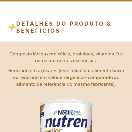
e
m
i
DETALHES DO PRODUTO &
n
BENEFÍCIOS
i
n
a
Composto lácteo com cálcio, proteínas, vitamina D e
C
outros nutrientes essenciais.
u
i
Reduzido em açúcares (este não é um alimento baixo
d
ou reduzido em valor energético – comparado ao
a
alimento de referência do mesmo fabricante).
d
o
M
e
t
a
b
ó