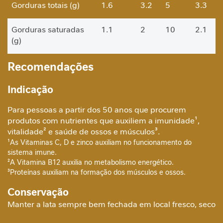
Gorduras totais (g)
1.6
3.2
5
3.3
a
b
ó
Gorduras saturadas
1.1
2
10
2.1
l
(g)
i
c
Recomendações
Gorduras trans (g)
0
0
0
0
o
Indicação
Fibras alimentares (g)
0.9
1.7
7
1.7
A
n
Para pessoas a partir dos 50 anos que procurem
t
Sódio (mg)
99
120
6
197
produtos com nutrientes que auxiliem a imunidade¹,
i
vitalidade² e saúde de ossos e músculos³.
o
Vitamina A (µg)
154
304
38
308
¹As Vitaminas C, D e zinco auxiliam no funcionamento do
x
sistema imune.
i
Vitamina D (µg)
12
25
167
25
²A Vitamina B12 auxilia no metabolismo energético.
d
³Proteínas auxiliam na formação dos músculos e ossos.
a
n
Vitamina E (mg)
2.8
5.7
38
5.7
Conservação
t
Manter a lata sempre bem fechada em local fresco, seco
e
Vitamina K (µg)
55
110
92
110
e inodoro. Iniciado o uso do produto, recomenda-se o