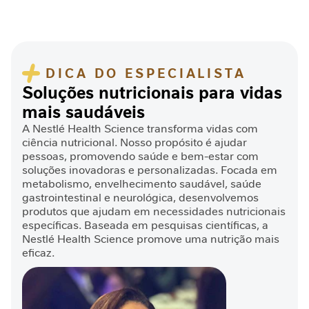
D
e
s
n
DICA DO ESPECIALISTA
u
Soluções nutricionais para vidas
t
r
mais saudáveis
i
A Nestlé Health Science transforma vidas com
ç
ciência nutricional. Nosso propósito é ajudar
ã
pessoas, promovendo saúde e bem-estar com
o
soluções inovadoras e personalizadas. Focada em
metabolismo, envelhecimento saudável, saúde
J
gastrointestinal e neurológica, desenvolvemos
o
produtos que ajudam em necessidades nutricionais
r
específicas. Baseada em pesquisas científicas, a
n
Nestlé Health Science promove uma nutrição mais
a
eficaz.
d
a
C
i