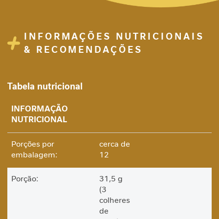
i
d
a
d
INFORMAÇÕES NUTRICIONAIS
e
& RECOMENDAÇÕES
M
o
b
Tabela nutricional
i
l
INFORMAÇÃO
i
NUTRICIONAL
d
a
Porções por
cerca de
d
e
embalagem:
12
B
Porção:
31,5 g
e
(3
l
colheres
e
de
z