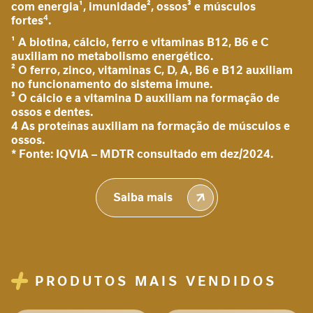
com energia¹, imunidade², ossos³ e músculos
Nutrem sênior
â
4
fortes
.
Enviado
12/10/2021
n
100%
por
¹ A biotina, cálcio, ferro e vitaminas B12, B6 e C
c
Muito bom
auxiliam no metabolismo energético.
i
² O ferro, zinco, vitaminas C, D, A, B6 e B12 auxiliam
a
José Carlos Ourives
no funcionamento do sistema imune.
g
³ O cálcio e a vitamina D auxiliam na formação de
a
ossos e dentes.
s
4 As proteínas auxiliam na formação de músculos e
t
Nutren Senior
ossos.
r
Enviado
18/04/2021
* Fonte: IQVIA – MDTR consultado em dez/2024.
o
100%
por
i
Excelente.Ja uso alguns meses e comprovei
n
sua qualidade.
Saiba mais
Lima
t
e
s
t
-
i
Enviado
21/03/2021
n
PRODUTOS MAIS VENDIDOS
100%
por
a
O melhor que já experimentei até hoje,
l