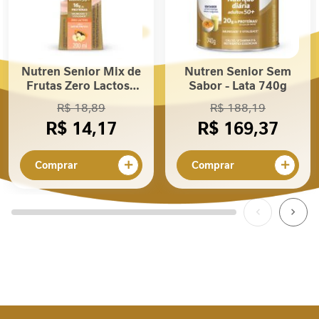
valores diários
P
fornecidos pela
r
o
porção.
t
e
**No alimento pronto
Nutren Senior Mix de
Nutren Senior Sem
í
Frutas Zero Lactose
Sabor - Lata 740g
para o consumo.
n
200mL
a
R$ 18,89
R$ 188,19
R$ 14,17
R$ 169,37
F
i
b
Comprar
Comprar
r
a
A
l
i
m
e
n
t
a