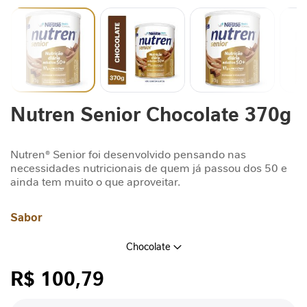
n
t
a
r
S
u
Saltar
Nutren Senior Chocolate 370g
p
para
o
o
r
início
t
da
Nutren® Senior foi desenvolvido pensando nas
Galeria
necessidades nutricionais de quem já passou dos 50 e
e
de
ainda tem muito o que aproveitar.
J
imagens
o
r
Sabor
n
a
Chocolate
d
a
R$ 100,79
G
/cada
L