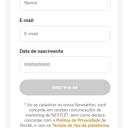
i
n
f
l
E-mail
a
m
a
t
ó
Data de nascimento
r
i
a
i
n
t
Inscreva-se
e
s
t
* Ao se cadastrar na nossa Newsletter, você
i
concorda em receber comunicações de
marketing da NESTLÉ®, bem como declara
n
concordar com a
Política de Privacidade
da
a
Nestlé, e com os
Termos de Uso da plataforma
.