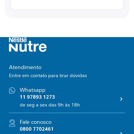
l
C
o
n
t
r
o
l
e
g
l
Atendimento
i
Entre em contato para tirar dúvidas
c
ê
Whatsapp
m
i
11 97893 1273
c
de seg a sex das 9h às 18h
o
E
Fale conosco
s
0800 7702461
p