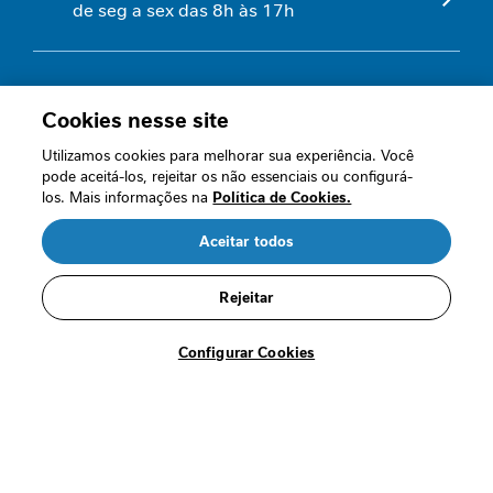
de seg a sex das 8h às 17h
e
s
s
a
n
Quem somos
Cookies nesse site
t
e
Nossas políticas
Utilizamos cookies para melhorar sua experiência. Você
pode aceitá-los, rejeitar os não essenciais ou configurá-
C
Perguntas frequentes
los. Mais informações na
Política de Cookies.
u
Fale conosco
i
Aceitar todos
d
R$ 100,79
Termos de Uso
a
/cada
Rejeitar
d
Segurança
o
Comprar
s
Configurar Cookies
n
a
o
n
Loja oficial
c
o