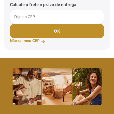
P
Calcule o frete e prazo de entrega
-
1
P
e
OK
r
f
Não sei meu CEP
o
r
m
a
n
c
e
S
a
ú
d
e
F