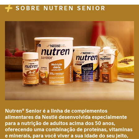
s
Mariana
SOBRE NUTREN SENIOR
C
i
c
DELICIOSO
a
Enviado
22/12/2025
t
100%
por
r
MUITO BOM, E MUITO NUTRITIVO, meus
i
pais amam
z
Rafaela
a
ç
ã
Nutrem Sênior
o
Enviado
12/10/2021
100%
por
I
Adoro sempre q posso compro o.preco está
n
Nutren® Senior é a linha de complementos
ótimo agora não posso vocês avisam
t
Tânia de Fátima Vian
alimentares da Nestlé desenvolvida especialmente
quando tiver uma boa promoção?
o
para a nutrição de adultos acima dos 50 anos,
l
oferecendo uma combinação de proteínas, vitaminas
e
e minerais, para você viver a sua idade do seu jeito,
r