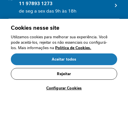
l
11 97893 1273
de seg a sex das 9h às 18h
C
o
n
Fale conosco
Cookies nesse site
t
0800 7702461
r
Utilizamos cookies para melhorar sua experiência. Você
o
de seg a sex das 8h às 17h
pode aceitá-los, rejeitar os não essenciais ou configurá-
l
los. Mais informações na
Política de Cookies.
e
g
Aceitar todos
l
R$ 352,79
Quem somos
i
/cada
Rejeitar
c
Nossas políticas
ê
Comprar
m
Configurar Cookies
Perguntas frequentes
i
c
Fale conosco
o
Termos de Uso
E
s
Segurança
p