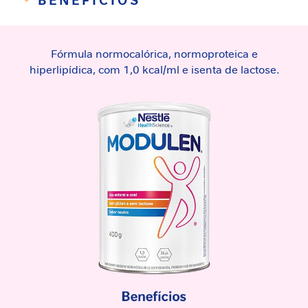
BENEFÍCIOS
e
m
i
Fórmula normocalórica, normoproteica e
n
hiperlipídica, com 1,0 kcal/ml e isenta de lactose.
i
n
a
C
u
i
d
a
d
o
M
e
t
a
b
ó