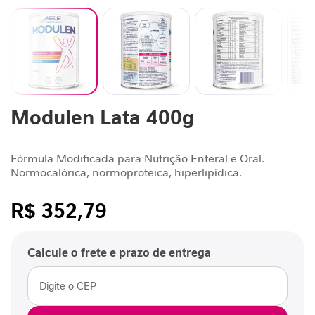
n
t
a
r
S
u
Saltar
Modulen Lata 400g
p
para
o
o
r
início
t
da
Fórmula Modificada para Nutrição Enteral e Oral.
Galeria
Normocalórica, normoproteica, hiperlipídica.
e
de
J
imagens
o
R$ 352,79
r
/cada
n
a
Calcule o frete e prazo de entrega
d
a
G
L