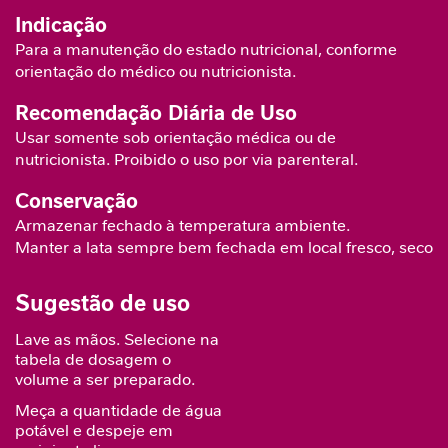
a
Vitamina A (µg)
416
85
Indicação
b
Para a manutenção do estado nutricional, conforme
ó
Vitamina D (µg)
4,9
1
orientação do médico ou nutricionista.
l
i
Recomendação Diária de Uso
Vitamina E (mg)
6,5
1,3
c
Usar somente sob orientação médica ou de
o
nutricionista. Proibido o uso por via parenteral.
Vitamina K (µg)
27
5,5
A
Conservação
n
Vitamina C (mg)
49
10
Armazenar fechado à temperatura ambiente.
t
i
Manter a lata sempre bem fechada em local fresco, seco
Vitamina B1 (mg)
0,61
0,12
o
e inodoro. Iniciado o uso do produto, recomenda-se o
x
consumo em até 30 dias.
Sugestão de uso
i
Vitamina B2 (mg)
0,65
0,13
Para alimentação oral
: Todos os produtos preparados
d
Lave as mãos. Selecione na
devem ser consumidos em 4 horas no máximo.Tampar
a
tabela de dosagem o
Niacina (mg)
6,5
1,3
n
a porção não utilizada, refrigerar e consumir em 24
volume a ser preparado.
t
horas no máximo.
Meça a quantidade de água
Ácido pantotênico (mg)
2,4
0,5
e
potável e despeje em
Para alimentação enteral
: Transferir o produto