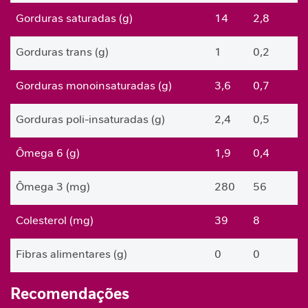
a
Gorduras saturadas (g)
14
2,8
V
i
Gorduras trans (g)
1
0,2
t
a
Gorduras monoinsaturadas (g)
3,6
0,7
m
i
Gorduras poli-insaturadas (g)
2,4
0,5
n
a
s
Ômega 6 (g)
1,9
0,4
C
Ômega 3 (mg)
280
56
u
i
d
Colesterol (mg)
39
8
a
d
Fibras alimentares (g)
0
0
o
M
Sódio (mg)
170
35
e
Recomendações
t