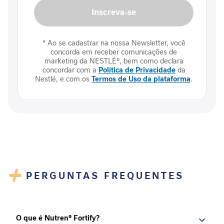
P
Inscreva-se
r
o
t
* Ao se cadastrar na nossa Newsletter, você
e
concorda em receber comunicações de
í
marketing da NESTLÉ®, bem como declara
n
concordar com a
Política de Privacidade
da
a
Nestlé, e com os
Termos de Uso da plataforma
.
F
i
b
r
a
A
l
i
PERGUNTAS FREQUENTES
m
e
n
t
a
O que é Nutren® Fortify?