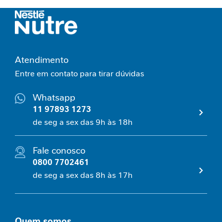
N
e
c
e
Atendimento
s
s
Entre em contato para tirar dúvidas
i
d
Whatsapp
a
11 97893 1273
d
e
de seg a sex das 9h às 18h
s
p
Fale conosco
r
0800 7702461
o
t
de seg a sex das 8h às 17h
e
i
c
a
Quem somos