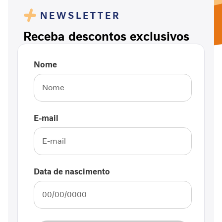
n
NEWSLETTER
v
e
Receba descontos exclusivos
l
h
e
Nome
c
i
m
e
n
t
E-mail
o
S
a
u
d
Data de nascimento
á
v
e
l