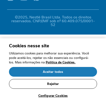
â
n
c
©2025, Nestlé Brasil Ltda. Todos os direitos
i
reservados. CNPJ/MF sob nº 60.409.075/0001-
a
52
g
a
s
t
Cookies nesse site
r
Utilizamos cookies para melhorar sua experiência. Você
o
pode aceitá-los, rejeitar os não essenciais ou configurá-
i
los. Mais informações na
Política de Cookies.
n
t
Aceitar todos
e
s
t
Rejeitar
i
n
Configurar Cookies
a
l