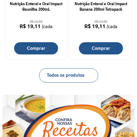
a
Nutrição Enteral e Oral Impact
Nutrição Enteral e Oral Impact
Baunilha 200mL
Banana 200ml Tetrapack
V
i
R$ 23,89
R$ 23,89
R$ 19,11
R$ 19,11
/cada
/cada
t
a
m
i
Comprar
Comprar
n
a
s
Todos os produtos
C
u
i
d
a
d
o
M
e
t