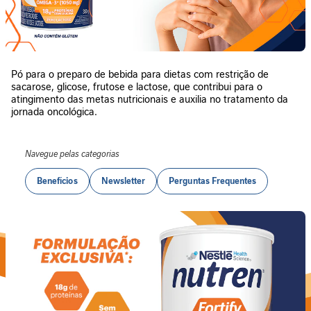
n
t
a
r
Pó para o preparo de bebida para dietas com restrição de
S
sacarose, glicose, frutose e lactose, que contribui para o
u
atingimento das metas nutricionais e auxilia no tratamento da
p
jornada oncológica.
o
r
t
Navegue pelas categorias
e
Benefícios
Newsletter
Perguntas Frequentes
J
o
r
n
a
d
a
G
L