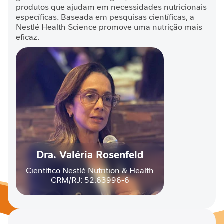
I
produtos que ajudam em necessidades nutricionais
m
específicas. Baseada em pesquisas científicas, a
u
Nestlé Health Science promove uma nutrição mais
n
eficaz.
i
d
a
d
e
M
o
b
i
l
Dra. Valéria Rosenfeld
i
Científico Nestlé Nutrition & Health
d
CRM/RJ: 52.63996-6
a
d
e
E