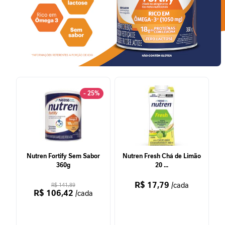
P
-
1
P
e
r
f
o
- 25%
r
m
a
n
c
e
Nutren Fortify Sem Sabor
Nutren Fresh Chá de Limão
360g
20 ...
S
a
R$ 17,79
/cada
R$ 141,89
ú
R$ 106,42
/cada
d
e
F