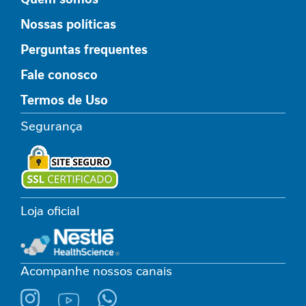
s
Nossas políticas
C
i
Perguntas frequentes
c
Fale conosco
a
t
Termos de Uso
r
i
Segurança
z
a
ç
ã
o
Loja oficial
I
n
t
o
Acompanhe nossos canais
l
e
r