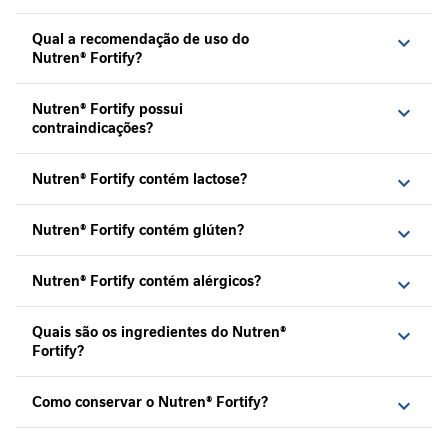
r
Qual a recomendação de uso do
Nutrição
Nutren® Fortify?
Clínica
J
Nutren® Fortify possui
o
contraindicações?
r
n
Nutren® Fortify contém lactose?
a
d
a
Nutren® Fortify contém glúten?
n
u
t
Nutren® Fortify contém alérgicos?
r
i
Quais são os ingredientes do Nutren®
c
Fortify?
i
o
n
Como conservar o Nutren® Fortify?
a
l