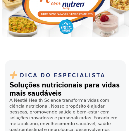
a
b
ó
l
i
c
o
A
n
t
i
DICA DO ESPECIALISTA
o
Soluções nutricionais para vidas
x
i
mais saudáveis
d
A Nestlé Health Science transforma vidas com
a
ciência nutricional. Nosso propósito é ajudar
n
pessoas, promovendo saúde e bem-estar com
t
soluções inovadoras e personalizadas. Focada em
e
metabolismo, envelhecimento saudável, saúde
gastrointestinal e neurológica, desenvolvemos