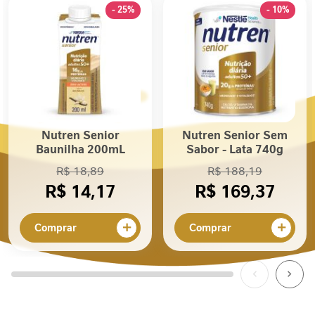
P
- 25%
- 10%
r
o
t
e
í
n
a
F
Nutren Senior
Nutren Senior Sem
i
Baunilha 200mL
Sabor - Lata 740g
b
R$ 18,89
R$ 188,19
r
R$ 14,17
R$ 169,37
a
A
l
Comprar
Comprar
i
m
e
n
t
a