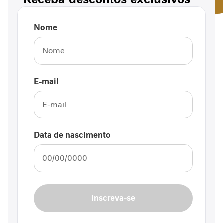
i
n
f
Nome
l
a
m
a
t
E-mail
ó
r
i
a
i
Data de nascimento
n
t
e
s
t
i
Inscreva-se
n
a