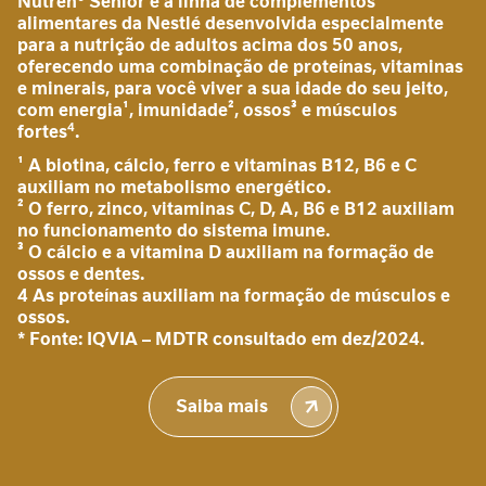
10
Nutren® Senior é a linha de complementos
â
alimentares da Nestlé desenvolvida especialmente
AliceHelena
n
para a nutrição de adultos acima dos 50 anos,
oferecendo uma combinação de proteínas, vitaminas
c
e minerais, para você viver a sua idade do seu jeito,
i
com energia¹, imunidade², ossos³ e músculos
a
4
fortes
.
4
g
Enviado
a
30/10/2025
¹ A biotina, cálcio, ferro e vitaminas B12, B6 e C
80%
por
s
auxiliam no metabolismo energético.
4
t
² O ferro, zinco, vitaminas C, D, A, B6 e B12 auxiliam
r
no funcionamento do sistema imune.
Geraldo Marasco
o
³ O cálcio e a vitamina D auxiliam na formação de
i
ossos e dentes.
n
4 As proteínas auxiliam na formação de músculos e
ossos.
t
Nutrem
* Fonte: IQVIA – MDTR consultado em dez/2024.
e
chocolate
s
Enviado
30/10/2025
t
80%
por
Saiba mais
i
Quatro
n
a
Geraldo Marasco
l