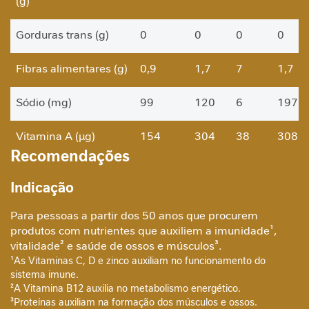
(g)
a
b
Gorduras trans (g)
0
0
0
0
ó
l
Fibras alimentares (g)
0,9
1,7
7
1,7
i
c
o
Sódio (mg)
99
120
6
197
A
Vitamina A (µg)
154
304
38
308
n
Recomendações
t
Vitamina D (µg)
12
25
167
25
i
o
Indicação
x
Vitamina E (mg)
2,8
5,7
38
5,7
i
Para pessoas a partir dos 50 anos que procurem
d
produtos com nutrientes que auxiliem a imunidade¹,
Vitamina K (µg)
55
110
92
110
a
vitalidade² e saúde de ossos e músculos³.
n
¹As Vitaminas C, D e zinco auxiliam no funcionamento do
Vitamina C (mg)
50
100
100
100
t
sistema imune.
e
²A Vitamina B12 auxilia no metabolismo energético.
³Proteínas auxiliam na formação dos músculos e ossos.
Vitamina B1 (mg)
0,29
0,5
42
0,59