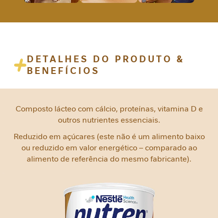
e
m
i
n
i
DETALHES DO PRODUTO &
n
BENEFÍCIOS
a
C
u
Composto lácteo com cálcio, proteínas, vitamina D e
i
outros nutrientes essenciais.
d
a
Reduzido em açúcares (este não é um alimento baixo
d
ou reduzido em valor energético – comparado ao
o
alimento de referência do mesmo fabricante).
M
e
t
a
b
ó