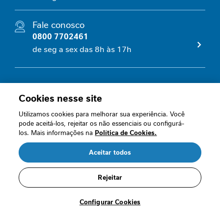
e
s
Fale conosco
s
a
0800 7702461
n
de seg a sex das 8h às 17h
t
e
C
Quem somos
u
Cookies nesse site
i
Nossas políticas
d
Utilizamos cookies para melhorar sua experiência. Você
a
pode aceitá-los, rejeitar os não essenciais ou configurá-
Perguntas frequentes
los. Mais informações na
Política de Cookies.
d
o
Fale conosco
Aceitar todos
s
R$ 188,19
n
R$ 169,37
Termos de Uso
a
/cada
Rejeitar
o
Segurança
n
Comprar
c
Configurar Cookies
o