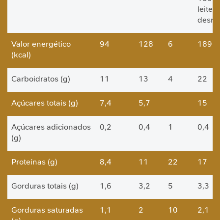
a
leite
desna
V
i
Valor energético
94
128
6
189
t
(kcal)
a
m
i
Carboidratos (g)
11
13
4
22
n
a
Açúcares totais (g)
7,4
5,7
15
s
C
Açúcares adicionados
0,2
0,4
1
0,4
u
(g)
i
d
Proteínas (g)
8,4
11
22
17
a
d
Gorduras totais (g)
1,6
3,2
5
3,3
o
M
e
Gorduras saturadas
1,1
2
10
2,1
t