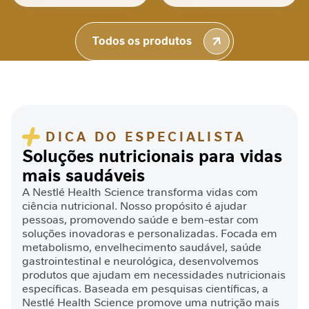
100%
por
D
Sabor incrível de chocolate, estou viciado...
e
no bom sentido rsrs
Todos os produtos
s
Daniel
n
u
t
r
i
ç
DICA DO ESPECIALISTA
ã
Soluções nutricionais para vidas
o
mais saudáveis
J
A Nestlé Health Science transforma vidas com
o
ciência nutricional. Nosso propósito é ajudar
r
pessoas, promovendo saúde e bem-estar com
soluções inovadoras e personalizadas. Focada em
n
metabolismo, envelhecimento saudável, saúde
a
gastrointestinal e neurológica, desenvolvemos
d
produtos que ajudam em necessidades nutricionais
a
específicas. Baseada em pesquisas científicas, a
C
Nestlé Health Science promove uma nutrição mais
i