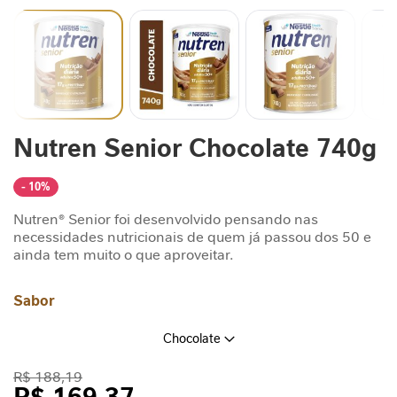
n
t
a
r
S
u
Saltar
Nutren Senior Chocolate 740g
p
para
o
o
r
início
- 10%
t
da
Galeria
e
Nutren® Senior foi desenvolvido pensando nas
de
J
necessidades nutricionais de quem já passou dos 50 e
imagens
ainda tem muito o que aproveitar.
o
r
n
Sabor
a
d
Chocolate
a
G
R$ 188,19
L
R$ 169,37