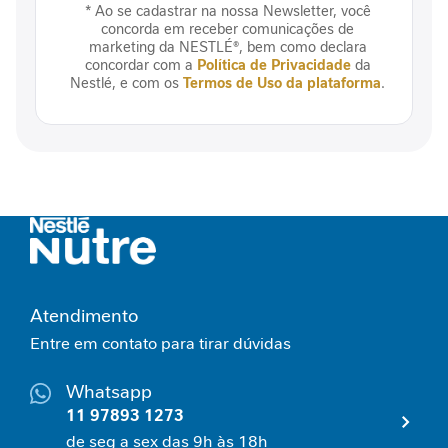
l
* Ao se cadastrar na nossa Newsletter, você
concorda em receber comunicações de
C
marketing da NESTLÉ®, bem como declara
o
concordar com a
Política de Privacidade
da
n
Nestlé, e com os
Termos de Uso da plataforma
.
t
r
o
l
e
g
l
i
c
ê
m
Atendimento
i
c
Entre em contato para tirar dúvidas
o
Whatsapp
E
11 97893 1273
s
p
de seg a sex das 9h às 18h