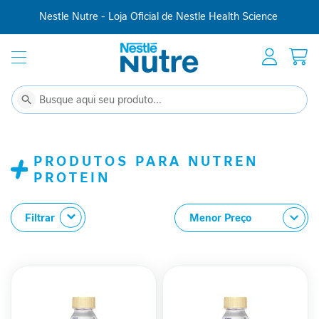
Nestle Nutre - Loja Oficial de Nestle Health Science
Início
Suplementação
C
Buscar
Buscar
o
m
p
PRODUTOS PARA NUTREN
l
e
PROTEIN
m
e
n
Filtrar
t
o
a
l
i
m
e