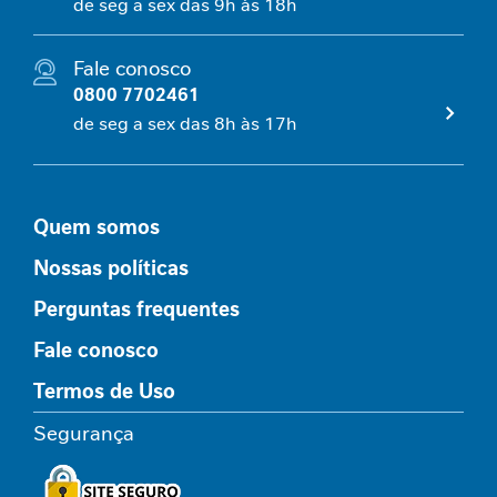
de seg a sex das 9h às 18h
a
b
ó
Fale conosco
l
0800 7702461
i
de seg a sex das 8h às 17h
c
o
A
Quem somos
n
t
Nossas políticas
i
o
Perguntas frequentes
x
i
Fale conosco
d
Termos de Uso
a
n
Segurança
t
e