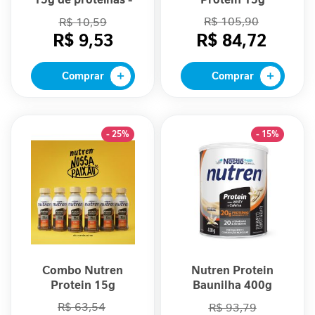
i
Sabor Chocolate
Chocolate - 10
d
R$ 105,90
R$ 10,59
260ml
Unidades
a
R$ 9,53
R$ 84,72
d
e
Comprar
Comprar
M
o
b
i
- 25%
- 15%
l
i
d
a
d
e
B
e
Combo Nutren
Nutren Protein
l
Protein 15g
Baunilha 400g
e
Chocolate - 06
R$ 63,54
R$ 93,79
z
Unidades