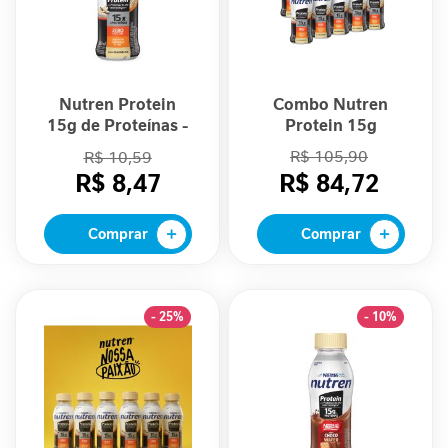
P
-
1
P
Nutren Protein
Combo Nutren
e
15g de Proteínas -
Protein 15g
r
Sabor Baunilha
Baunilha - 10
f
R$ 105,90
R$ 10,59
260ml
Unidades
o
R$ 8,47
R$ 84,72
r
m
Comprar
Comprar
a
n
c
e
- 25%
- 10%
S
a
ú
d
e
F