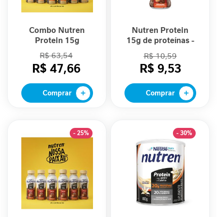
e
m
i
Combo Nutren
Nutren Protein
n
Protein 15g
15g de proteínas -
i
Baunilha - 06
Sabor Chocowafer
R$ 63,54
R$ 10,59
n
Unidades
260ml
R$ 47,66
R$ 9,53
a
C
Comprar
Comprar
u
i
d
a
- 25%
- 30%
d
o
M
e
t
a
b
ó