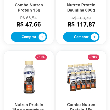
l
Combo Nutren
Nutren Protein
i
Protein 15g
Baunilha 800g
c
Chocowafer - 06
R$ 63,54
R$ 168,39
o
Unidades
R$ 47,66
R$ 117,87
R
e
Comprar
Comprar
l
a
x
a
- 10%
- 20%
m
e
n
t
o
I
m
u
Nutren Protein
Combo Nutren
n
15g de proteínas -
Protein 15g