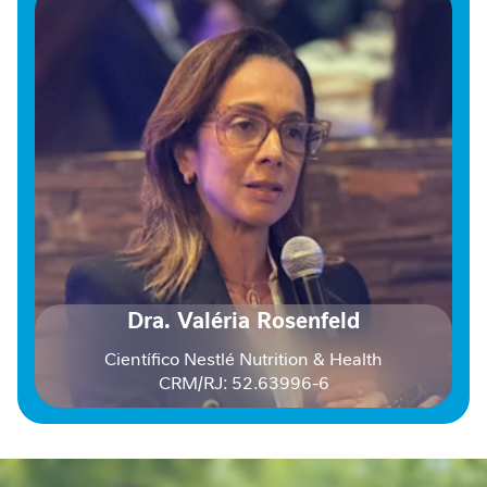
P
r
o
t
e
í
n
a
F
i
b
r
a
A
Dra. Valéria Rosenfeld
l
Científico Nestlé Nutrition & Health
i
m
CRM/RJ: 52.63996-6
e
n
t
a