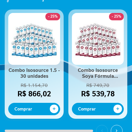
P
ar
-
s
1
- 25%
- 25%
P
e
r
f
o
r
m
a
Combo Isosource 1.5 -
Combo Isosource
30 unidades
Soya Fórmula
n
Nutricional - 30
c
R$ 1.154,70
R$ 749,70
unidades
e
R$ 866,02
R$ 539,78
S
a
Comprar
Comprar
ú
d
e
F