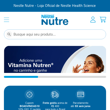
Nestle Nutre - Loja Oficial de Nestle Health Science
Início
Suplementação
C
Buscar
Buscar
o
m
p
l
e
m
e
n
t
o
a
l
i
Cupom
Frete grátis
acima de
Parcelamento
m
BOASVINDAS10
R$ 400
até
6X sem juros
e
10% OFF 1º pedido
para todo o Brasil