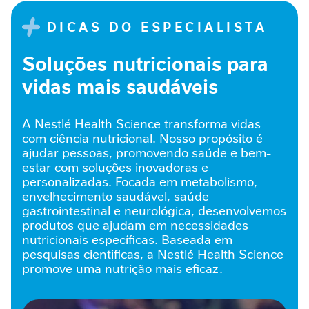
n
DICAS DO ESPECIALISTA
v
e
l
Soluções nutricionais para
h
vidas mais saudáveis
e
c
i
A Nestlé Health Science transforma vidas
m
e
com ciência nutricional. Nosso propósito é
n
ajudar pessoas, promovendo saúde e bem-
t
estar com soluções inovadoras e
o
personalizadas. Focada em metabolismo,
S
envelhecimento saudável, saúde
a
gastrointestinal e neurológica, desenvolvemos
u
produtos que ajudam em necessidades
d
nutricionais específicas. Baseada em
á
pesquisas científicas, a Nestlé Health Science
v
promove uma nutrição mais eficaz.
e
l