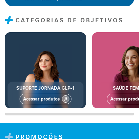
n
t
a
CATEGORIAS DE OBJETIVOS
r
S
u
p
o
r
t
e
J
SUPORTE JORNADA GLP-1
SAÚDE FEM
o
r
Acessar produtos
Acessar prod
n
a
d
a
G
L
PROMOÇÕES