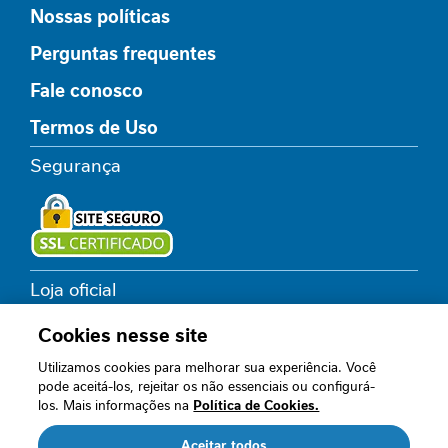
s
Nossas políticas
C
Perguntas frequentes
i
Fale conosco
c
a
Termos de Uso
t
r
Segurança
i
z
a
ç
ã
o
Loja oficial
I
Cookies nesse site
n
t
Utilizamos cookies para melhorar sua experiência. Você
Acompanhe nossos canais
o
pode aceitá-los, rejeitar os não essenciais ou configurá-
l
los. Mais informações na
Política de Cookies.
e
r
Aceitar todos