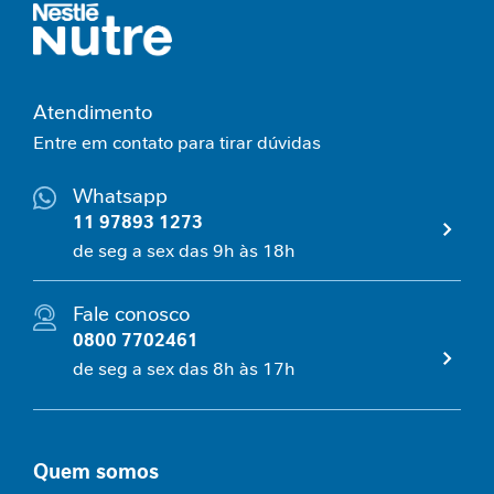
N
e
c
e
Atendimento
s
Entre em contato para tirar dúvidas
s
i
Whatsapp
d
11 97893 1273
a
d
de seg a sex das 9h às 18h
e
s
Fale conosco
p
r
0800 7702461
o
de seg a sex das 8h às 17h
t
e
i
c
Quem somos
a