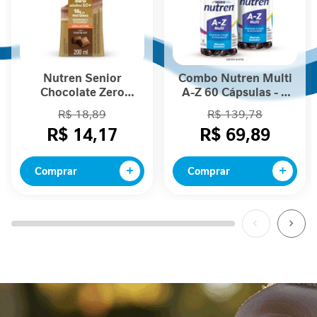
i
d
a
d
e
Nutren Senior
Combo Nutren Multi
M
Chocolate Zero
A-Z 60 Cápsulas - 2
o
Lactose 200mL
unidades
R$ 18,89
R$ 139,78
b
R$ 14,17
R$ 69,89
i
l
i
Comprar
Comprar
d
a
d
e
B
e
l
e
z