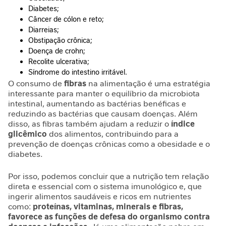
l
Diabetes;
i
Câncer de cólon e reto;
c
Diarreias;
o
Obstipação crônica;
Doença de crohn;
R
Recolite ulcerativa;
e
Síndrome do intestino irritável.
l
O consumo de
fibras
na alimentação é uma estratégia
a
interessante para manter o equilíbrio da microbiota
x
intestinal, aumentando as bactérias benéficas e
a
reduzindo as bactérias que causam doenças. Além
m
disso, as fibras também ajudam a reduzir o
índice
e
glicêmico
dos alimentos, contribuindo para a
n
prevenção de doenças crônicas como a obesidade e o
t
diabetes.
o
Por isso, podemos concluir que a nutrição tem relação
I
direta e essencial com o sistema imunológico e, que
m
ingerir alimentos saudáveis e ricos em nutrientes
u
como:
proteínas, vitaminas, minerais e fibras,
favorece as funções de defesa do organismo contra
n