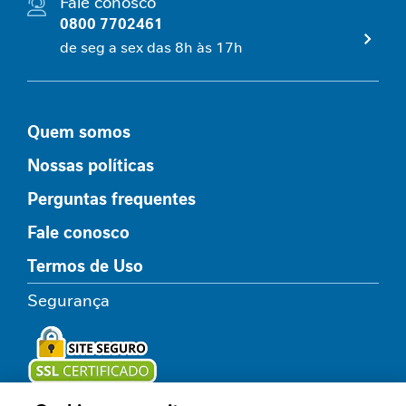
Fale conosco
P
0800 7702461
r
o
de seg a sex das 8h às 17h
t
e
í
n
Quem somos
a
Nossas políticas
F
i
Perguntas frequentes
b
r
Fale conosco
a
A
Termos de Uso
l
i
Segurança
m
e
n
t
a