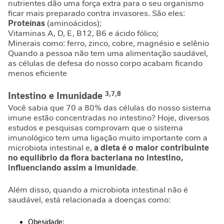
nutrientes dão uma força extra para o seu organismo
e
ficar mais preparado contra invasores. São eles:
m
Proteínas
(aminoácidos);
i
Vitaminas A, D, E, B12, B6 e ácido fólico;
n
Minerais como: ferro, zinco, cobre, magnésio e selênio
i
Quando a pessoa não tem uma alimentação saudável,
n
as células de defesa do nosso corpo acabam ficando
a
menos eficiente
C
3,7,8
Intestino e Imunidade
u
Você sabia que 70 a 80% das células do nosso sistema
i
imune estão concentradas no intestino? Hoje, diversos
d
estudos e pesquisas comprovam que o sistema
a
imunológico tem uma ligação muito importante com a
d
microbiota intestinal e,
a dieta é o maior contribuinte
o
no equilíbrio da flora bacteriana no intestino,
M
influenciando assim a imunidade
.
e
t
Além disso, quando a microbiota intestinal não é
a
saudável, está relacionada a doenças como:
b
ó
Obesidade;