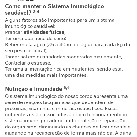
P
Como manter o Sistema Imunológico
-
2-4
saudável?
1
Alguns fatores são importantes para um sistema
imunológico saudável:
P
Praticar
atividades físicas
;
e
Ter uma boa noite de sono;
r
Beber muita água (35 a 40 ml de água para cada kg do
f
seu peso corporal);
o
Tomar sol em quantidades moderadas diariamente;
r
Controlar o estresse;
m
Ter uma alimentação rica em nutrientes, sendo esta,
a
uma das medidas mais importantes.
n
c
5,6
Nutrição e Imunidade
e
O sistema imunológico do nosso corpo apresenta uma
série de reações bioquímicas que dependem de
S
proteínas, vitaminas e minerais específicos. Esses
a
nutrientes estão associados ao bom funcionamento do
ú
sistema imune, providenciando proteção e reparação
d
do organismo, diminuindo as chances de ficar doente e
e
ajudando na recuperação de forma mais rápida. Alguns
F