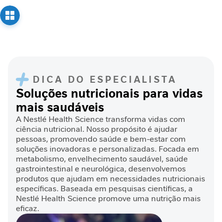
Veterinária e Zootecnia. Programa de pós-graduação em
a
ciência animal, 2011.
Brasil. Ministério da Saúde. Guia alimentar para a
V
população brasileira. 2ª ed. Brasília (DF); 2014.
i
Perbelin, D. S., Angélica et al. The role of microbiota as
t
allied in the immune system. Arquivos do MUDI, v. 23, n.
a
3, 2019.
m
Fernandes, T. Fe. Impactos da microbiota intestinal na
i
DICA DO ESPECIALISTA
saúde do lactente e da criança em curto e longo prazo.
n
Soluções nutricionais para vidas
International Journal of Nutrology, v. 10, n. S 01, 2017.
a
mais saudáveis
Marteau P, Boutron-Ruault MC. Nutritional advantages of
s
probiotics and prebiotics.
A Nestlé Health Science transforma vidas com
C
ciência nutricional. Nosso propósito é ajudar
u
pessoas, promovendo saúde e bem-estar com
i
soluções inovadoras e personalizadas. Focada em
d
metabolismo, envelhecimento saudável, saúde
a
gastrointestinal e neurológica, desenvolvemos
produtos que ajudam em necessidades nutricionais
d
específicas. Baseada em pesquisas científicas, a
o
Nestlé Health Science promove uma nutrição mais
M
eficaz.
e
t