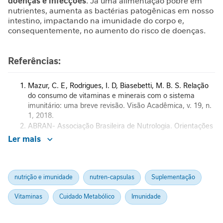
doenças e infecções
. Já uma alimentação pobre em
i
nutrientes, aumenta as bactérias patogênicas em nosso
d
intestino, impactando na imunidade do corpo e,
a
consequentemente, no aumento do risco de doenças.
d
e
Referências:
M
o
b
Mazur, C. E, Rodrigues, I. D, Biasebetti, M. B. S. Relação
i
do consumo de vitaminas e minerais com o sistema
l
imunitário: uma breve revisão. Visão Acadêmica, v. 19, n.
i
1, 2018.
d
ABRAN- Associação Brasileira de Nutrologia. Orientações
Nutricionais para aumentar a Imunidade. 2020.
a
Ler mais
Roseli O. S. Sarni, Fabíola I. S. Souza, Renata R. Cocco,
d
Márcia C. Mallozi, Dirceu Solé. Micronutrientes e sistema
e
imunológico. 2010.
Rev Bras Med Esporte – Efeito do exercício no sistema
B
nutrição e imunidade
nutren-capsulas
Suplementação
imune: resposta, adaptação e sinalização celular. Vol. 18,
e
No 3 – Mai/Jun, 2012.
Vitaminas
Cuidado Metabólico
Imunidade
l
Mariano, K. P., Fioravanti, M. C. S. Nutrição e função
e
imune. Universidade Federal de Goiás, Escola de
z