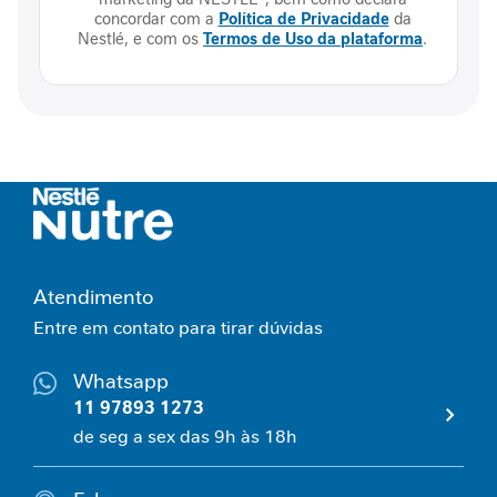
concordar com a
Política de Privacidade
da
n
Nestlé, e com os
Termos de Uso da plataforma
.
v
e
l
h
e
c
i
m
e
n
t
o
Atendimento
S
Entre em contato para tirar dúvidas
a
u
d
Whatsapp
á
11 97893 1273
v
de seg a sex das 9h às 18h
e
l