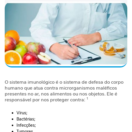
n
t
a
r
S
u
p
o
r
t
e
J
O sistema imunológico é o sistema de defesa do corpo
o
humano que atua contra microrganismos maléficos
r
presentes no ar, nos alimentos ou nos objetos. Ele é
n
1
responsável por nos proteger contra:
a
d
Vírus;
a
Bactérias;
G
Infecções;
L
Tumores.