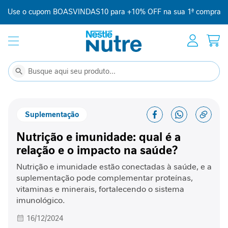
Use o cupom BOASVINDAS10 para +10% OFF na sua 1ª compra
Início
Suplementação
C
Buscar
Buscar
o
m
p
Suplementação
l
e
Nutrição e imunidade: qual é a
m
e
relação e o impacto na saúde?
n
t
Nutrição e imunidade estão conectadas à saúde, e a
o
suplementação pode complementar proteínas,
a
vitaminas e minerais, fortalecendo o sistema
l
imunológico.
i
m
16/12/2024
e