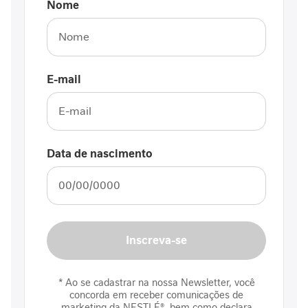
Nome
I
m
u
n
i
d
E-mail
a
d
e
M
Data de nascimento
o
b
i
l
i
d
Inscreva-se
a
d
e
* Ao se cadastrar na nossa Newsletter, você
concorda em receber comunicações de
E
marketing da NESTLÉ®, bem como declara