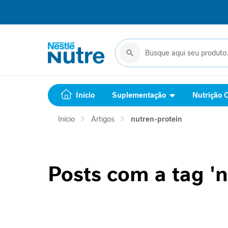
Início
Suplementação
Complemento
Buscar
Buscar
alimentar
Suporte
Jornada
GLP-
Início
Suplementação
Nutrição C
1
Performance
Início
Artigos
nutren-protein
Saúde
Feminina
Cuidado
Metabólico
Relaxamento
Posts com a tag 'n
Imunidade
Mobilidade
Beleza
Vitaminas
Cuidado
Metabólico