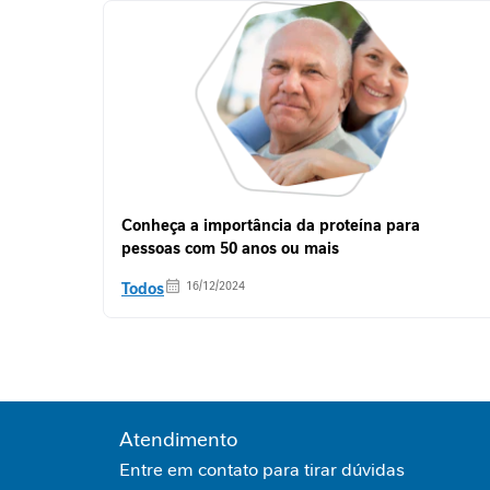
Antioxidante
Imunidade
Mobilidade
Envelhecimento
Saudável
Proteína
Fibra
Alimentar
Nutrição
Clínica
Conheça a importância da proteína para
Jornada
pessoas com 50 anos ou mais
nutricional
Todos
16/12/2024
Necessidades
proteicas
Cicatrização
Intolerância
gastrointestinal
Apoio
ao
Atendimento
paciente
renal
Entre em contato para tirar dúvidas