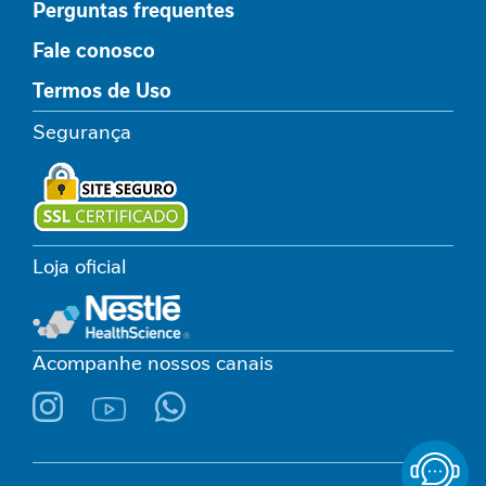
P
Perguntas frequentes
-
Fale conosco
1
Termos de Uso
P
e
Segurança
r
f
o
r
m
a
Loja oficial
n
c
e
Acompanhe nossos canais
S
a
ú
d
e
F