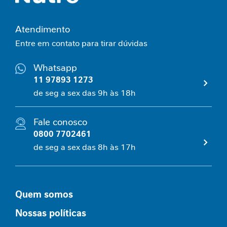
n
t
Atendimento
a
r
Entre em contato para tirar dúvidas
S
Whatsapp
u
11 97893 1273
p
o
de seg a sex das 9h às 18h
r
t
Fale conosco
e
0800 7702461
J
o
de seg a sex das 8h às 17h
r
n
a
d
Quem somos
a
G
Nossas políticas
L