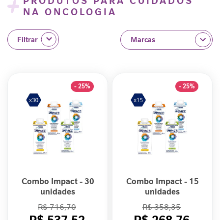
PRODUTOS PARA CUIDADOS
e
NA ONCOLOGIA
m
i
Filtrar
n
i
n
a
- 25%
- 25%
C
u
i
d
a
d
o
M
e
Combo Impact - 30
Combo Impact - 15
t
unidades
unidades
a
b
R$ 716,70
R$ 358,35
ó