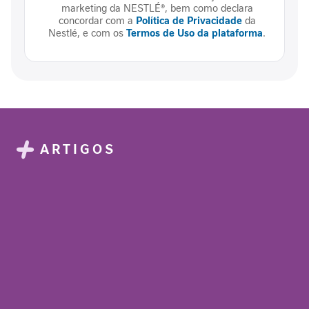
marketing da NESTLÉ®, bem como declara
concordar com a
Política de Privacidade
da
N
Nestlé, e com os
Termos de Uso da plataforma
.
e
c
e
s
s
i
d
a
ARTIGOS
d
e
s
p
r
o
t
e
i
c
a