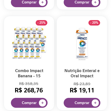
i
Comprar
Comprar
d
a
d
e
- 25%
- 20%
M
o
b
i
l
i
d
a
Combo Impact
Nutrição Enteral e
d
Banana - 15
Oral Impact
e
unidades
Pêssego 200ml
R$ 358,35
R$ 23,89
Tetrapack
B
R$ 268,76
R$ 19,11
e
l
Comprar
Comprar
e
z