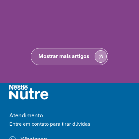
s
C
i
c
a
t
r
i
Mostrar mais artigos
z
a
ç
ã
o
I
n
t
Atendimento
o
Entre em contato para tirar dúvidas
l
e
r
Whatsapp