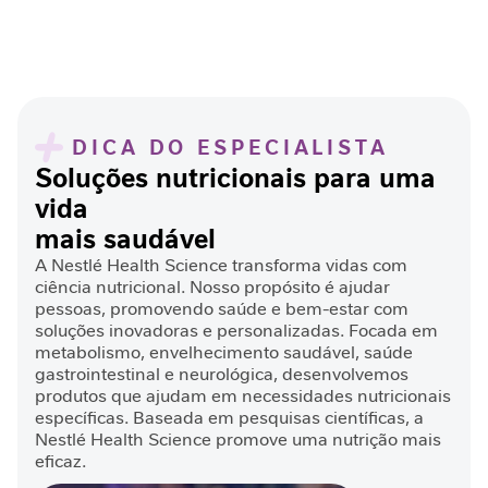
n
v
e
l
h
e
DICA DO ESPECIALISTA
c
Soluções nutricionais para uma
i
m
vida
e
mais saudável
n
t
A Nestlé Health Science transforma vidas com
o
ciência nutricional. Nosso propósito é ajudar
S
pessoas, promovendo saúde e bem-estar com
a
soluções inovadoras e personalizadas. Focada em
u
metabolismo, envelhecimento saudável, saúde
d
gastrointestinal e neurológica, desenvolvemos
á
produtos que ajudam em necessidades nutricionais
v
específicas. Baseada em pesquisas científicas, a
e
Nestlé Health Science promove uma nutrição mais
l
eficaz.