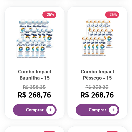
a
- 25%
- 25%
V
i
t
a
m
i
n
a
s
Combo Impact
Combo Impact
C
Baunilha - 15
Pêssego - 15
u
unidades
unidades
R$ 358,35
R$ 358,35
i
R$ 268,76
R$ 268,76
d
a
d
Comprar
Comprar
o
M
e
t