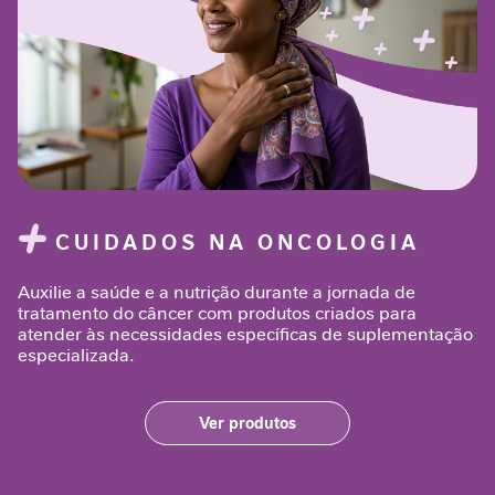
n
t
a
r
S
u
p
o
r
CUIDADOS NA ONCOLOGIA
t
e
Auxilie a saúde e a nutrição durante a jornada de
J
tratamento do câncer com produtos criados para
o
atender às necessidades específicas de suplementação
r
especializada.
n
a
d
Ver produtos
a
G
L