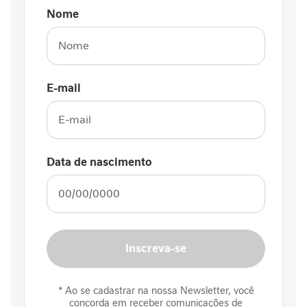
r
Nome
Nutrição
Clínica
J
o
E-mail
r
n
a
d
a
Data de nascimento
n
u
t
r
i
c
Inscreva-se
i
o
n
a
* Ao se cadastrar na nossa Newsletter, você
l
concorda em receber comunicações de