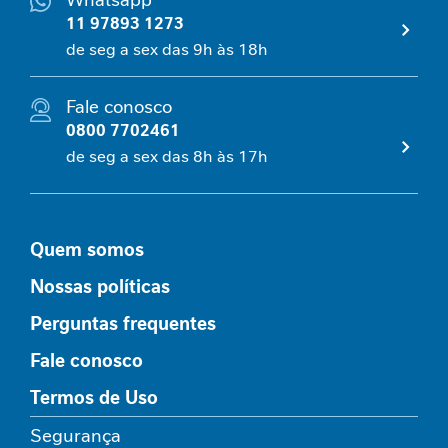
â
11 97893 1273
n
de seg a sex das 9h às 18h
c
i
a
Fale conosco
g
0800 7702461
a
de seg a sex das 8h às 17h
s
t
r
o
Quem somos
i
n
Nossas políticas
t
e
Perguntas frequentes
s
t
Fale conosco
i
Termos de Uso
n
a
Segurança
l