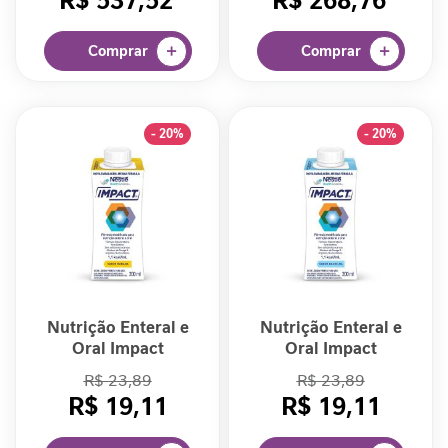
R$ 537,52
R$ 268,76
l
i
Comprar
Comprar
c
o
R
- 20%
- 20%
e
l
a
x
a
m
e
n
t
o
Nutrição Enteral e
Nutrição Enteral e
Oral Impact
Oral Impact
I
Banana 200ml
Baunilha 200mL
R$ 23,89
R$ 23,89
m
Tetrapack
R$ 19,11
R$ 19,11
u
n