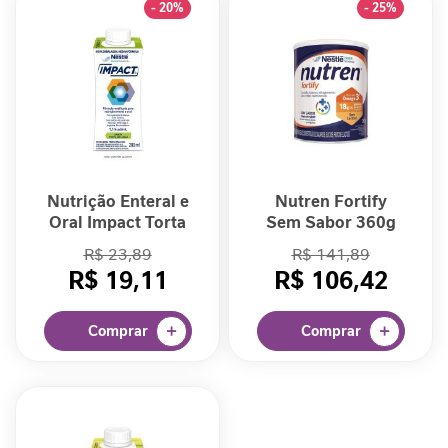
- 20%
- 25%
a
b
ó
l
i
c
o
A
Nutrição Enteral e
Nutren Fortify
n
Oral Impact Torta
Sem Sabor 360g
t
de Limão 200ml
i
R$ 23,89
R$ 141,89
o
R$ 19,11
R$ 106,42
x
i
d
Comprar
Comprar
a
n
t
e