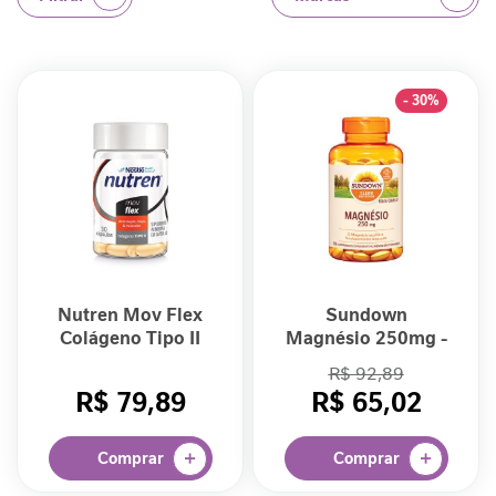
e
m
i
n
- 30%
i
n
a
C
u
i
d
a
Nutren Mov Flex
Sundown
d
Colágeno Tipo II
Magnésio 250mg -
o
30 cápsulas
100 comprimidos
M
R$ 92,89
e
R$ 79,89
R$ 65,02
t
a
Comprar
Comprar
b
ó