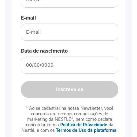
a
b
E-mail
ó
l
i
c
o
Data de nascimento
A
n
t
i
o
x
Inscreva-se
i
d
a
* Ao se cadastrar na nossa Newsletter, você
concorda em receber comunicações de
n
marketing da NESTLÉ®, bem como declara
t
concordar com a
Política de Privacidade
da
e
Nestlé, e com os
Termos de Uso da plataforma
.