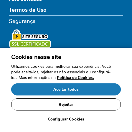
P
r
Termos de Uso
o
t
Segurança
e
í
n
a
F
Cookies nesse site
Loja oficial
i
Utilizamos cookies para melhorar sua experiência. Você
b
pode aceitá-los, rejeitar os não essenciais ou configurá-
r
los. Mais informações na
Política de Cookies.
a
Acompanhe nossos canais
A
Aceitar todos
l
i
m
Rejeitar
e
n
Configurar Cookies
©2025, Nestlé Brasil Ltda. Todos os direitos
t
reservados. CNPJ/MF sob nº 60.409.075/0001-
a
52