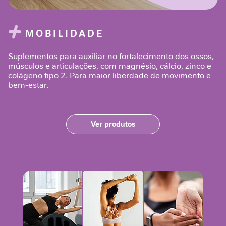
n
t
a
MOBILIDADE
r
Suplementos para auxiliar no fortalecimento dos ossos,
S
músculos e articulações, com magnésio, cálcio, zinco e
u
colágeno tipo 2. Para maior liberdade de movimento e
p
bem-estar.
o
r
t
e
Ver produtos
J
o
r
n
a
d
a
G
L