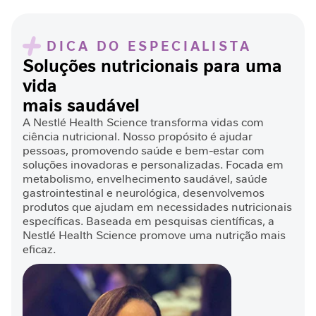
i
d
a
DICA DO ESPECIALISTA
d
e
Soluções nutricionais para uma
vida
M
mais saudável
o
b
A Nestlé Health Science transforma vidas com
i
ciência nutricional. Nosso propósito é ajudar
l
pessoas, promovendo saúde e bem-estar com
i
soluções inovadoras e personalizadas. Focada em
metabolismo, envelhecimento saudável, saúde
d
gastrointestinal e neurológica, desenvolvemos
a
produtos que ajudam em necessidades nutricionais
d
específicas. Baseada em pesquisas científicas, a
e
Nestlé Health Science promove uma nutrição mais
eficaz.
B
e
l
e
z