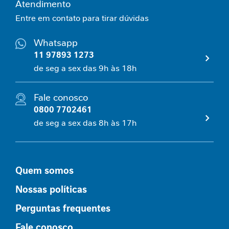
Atendimento
n
Entre em contato para tirar dúvidas
v
e
l
Whatsapp
h
11 97893 1273
e
de seg a sex das 9h às 18h
c
i
m
Fale conosco
e
0800 7702461
n
t
de seg a sex das 8h às 17h
o
S
a
u
Quem somos
d
á
Nossas políticas
v
e
Perguntas frequentes
l
Fale conosco