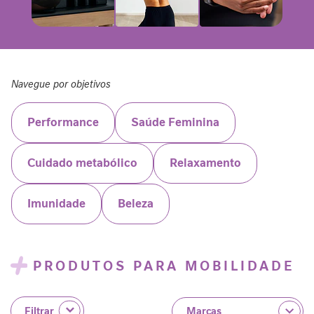
P
-
1
P
e
Navegue por objetivos
r
f
o
Performance
Saúde Feminina
r
m
Cuidado metabólico
Relaxamento
a
n
c
Imunidade
Beleza
e
S
a
PRODUTOS PARA MOBILIDADE
ú
d
e
Filtrar
F