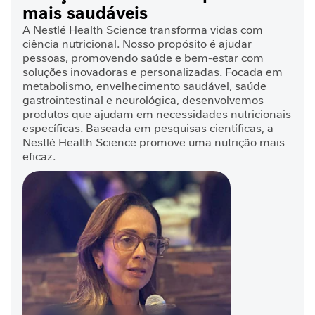
s
Resultados rapidos
mais saudáveis
A Nestlé Health Science transforma vidas com
Edson Janaudis
C
ciência nutricional. Nosso propósito é ajudar
i
pessoas, promovendo saúde e bem-estar com
c
soluções inovadoras e personalizadas. Focada em
a
metabolismo, envelhecimento saudável, saúde
NUTREN JUST
t
gastrointestinal e neurológica, desenvolvemos
PROTEIN
r
produtos que ajudam em necessidades nutricionais
Enviado
15/06/2025
i
específicas. Baseada em pesquisas científicas, a
100%
por
z
Nestlé Health Science promove uma nutrição mais
ótimo
a
eficaz.
ç
Cláudio josé
ã
o
I
Masculino
n
Enviado
07/05/2025
t
100%
por
o
Produto excelente tomo sempre que volto
l
da academia conforme orientação do
e
Glebes
médico me sinto bem
r