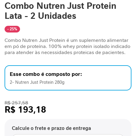
Combo Nutren Just Protein
para
n
o
t
Lata - 2 Unidades
início
a
da
r
Galeria
- 25%
de
S
Combo Nutren Just Protein é um suplemento alimentar
imagens
u
em pó de proteína. 100% whey protein isolado indicado
p
para atender às necessidades proteicas de pacientes.
o
r
t
Esse combo é composto por:
e
J
2- Nutren Just Protein 280g
o
r
n
R$ 257,58
a
R$ 193,18
d
a
G
Calcule o frete e prazo de entrega
L