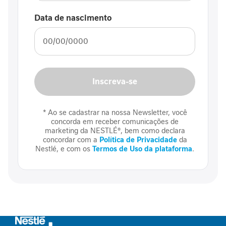
100%
por
A
Data de nascimento
O Nutrem Just Protein é muito eficiente na
p
complementação da Dieta Enteral
o
Liecí de Sousa Silva
i
o
a
o
Suplemento
Inscreva-se
p
Enviado
06/03/2025
100%
a
por
Produto excelente minha mãe e meu
c
* Ao se cadastrar na nossa Newsletter, você
marido estão tomando e fez muito diferença
concorda em receber comunicações de
i
Just protein
marketing da NESTLÉ®, bem como declara
para a saude deles disposição melhorou
e
concordar com a
Política de Privacidade
da
nas articulações ajudou em tudo
n
Nestlé, e com os
Termos de Uso da plataforma
.
t
e
r
e
n
a
l