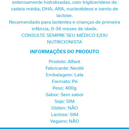
extensamente hidrolisadas, com triglicerídeos de
e
cadeia média, DHA, ARA, nucleotídeos e isento de
m
lactose.
i
Recomendado para lactentes e crianças de primeira
n
infância, 0-36 meses de idade.
i
CONSULTE SEMPRE SEU MÉDICO E/OU
n
NUTRICIONISTA
a
INFORMAÇÕES DO PRODUTO
C
u
Produto: Alfaré
i
Fabricante: Nestlé
d
Embalagem: Lata
a
Formato: Pó
d
Peso: 400g
o
Sabor: Sem sabor
M
Soja: SIM
e
Glúten: NÃO
t
a
Lactose: SIM
b
Vegano: NÃO
ó