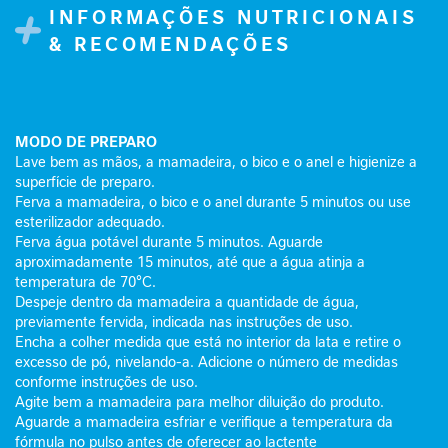
l
INFORMAÇÕES NUTRICIONAIS
i
& RECOMENDAÇÕES
c
o
R
e
MODO DE PREPARO
l
Lave bem as mãos, a mamadeira, o bico e o anel e higienize a
a
superfície de preparo.
x
Ferva a mamadeira, o bico e o anel durante 5 minutos ou use
a
esterilizador adequado.
m
Ferva água potável durante 5 minutos. Aguarde
e
aproximadamente 15 minutos, até que a água atinja a
temperatura de 70°C.
n
Despeje dentro da mamadeira a quantidade de água,
t
previamente fervida, indicada nas instruções de uso.
o
Encha a colher medida que está no interior da lata e retire o
excesso de pó, nivelando-a. Adicione o número de medidas
I
conforme instruções de uso.
m
Agite bem a mamadeira para melhor diluição do produto.
u
Aguarde a mamadeira esfriar e verifique a temperatura da
n
fórmula no pulso antes de oferecer ao lactente