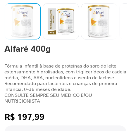
n
t
a
r
S
u
Saltar
Alfaré 400g
p
para
o
o
r
início
t
da
Fórmula infantil à base de proteínas do soro do leite
Galeria
extensamente hidrolisadas, com triglicerídeos de cadeia
e
de
média, DHA, ARA, nucleotídeos e isento de lactose.
J
imagens
Recomendado para lactentes e crianças de primeira
o
infância, 0-36 meses de idade.
r
CONSULTE SEMPRE SEU MÉDICO E/OU
n
NUTRICIONISTA
a
d
R$ 197,99
a
G
/cada
L