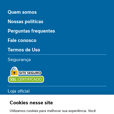
I
m
Quem somos
u
n
Nossas políticas
i
d
Perguntas frequentes
a
d
Fale conosco
e
Termos de Uso
M
Segurança
o
b
i
l
i
d
Loja oficial
a
d
Cookies nesse site
e
Utilizamos cookies para melhorar sua experiência. Você
Acompanhe nossos canais
E