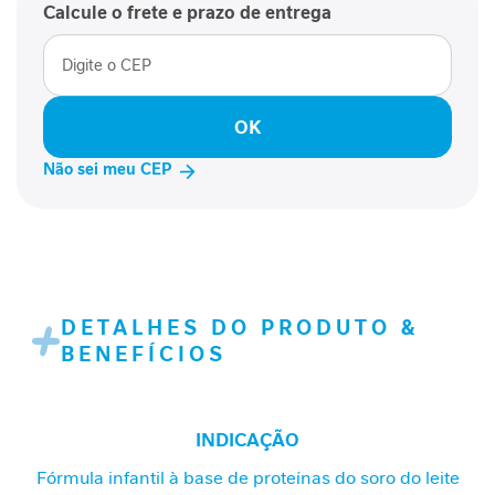
P
Calcule o frete e prazo de entrega
-
1
P
e
OK
r
f
Não sei meu CEP
o
r
m
a
n
c
DETALHES DO PRODUTO &
e
BENEFÍCIOS
S
a
ú
INDICAÇÃO
d
e
Fórmula infantil à base de proteínas do soro do leite
F