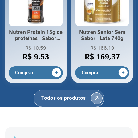
Tomo normalmente Pharmaton, 50 este
A
produto substituiria ,
p
Luiz Alberto Poggio
Trabalhei na Nestle e sempre confiei muito
o
em seus produtos
i
Nutren Protein 15g de
Nutren Senior Sem
o
proteínas - Sabor
Sabor - Lata 740g
a
Chocolate 260ml
R$ 10,59
R$ 188,19
o
R$ 9,53
R$ 169,37
p
a
c
Comprar
Comprar
i
e
n
t
Todos os produtos
e
r
e
n
a
l