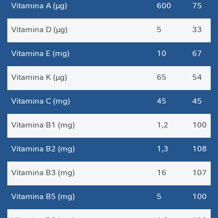
Vitamina A (µg)
600
75
a
V
Vitamina D (µg)
5
33
i
t
Vitamina E (mg)
10
67
a
m
i
Vitamina K (µg)
65
54
n
a
Vitamina C (mg)
45
45
s
C
Vitamina B1 (mg)
1,2
100
u
i
Vitamina B2 (mg)
1,3
108
d
a
Vitamina B3 (mg)
16
107
d
o
M
Vitamina B5 (mg)
5
100
e
t