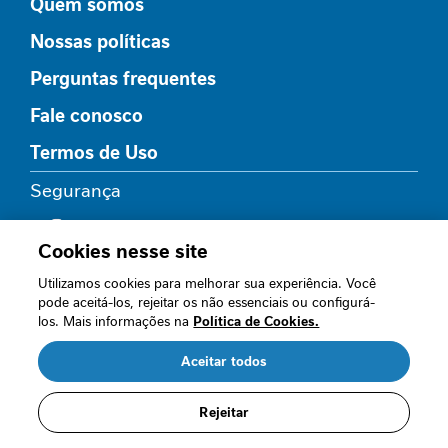
Quem somos
e
s
Nossas políticas
s
a
Perguntas frequentes
n
t
Fale conosco
e
Termos de Uso
C
Segurança
u
i
d
Cookies nesse site
a
d
Utilizamos cookies para melhorar sua experiência. Você
o
pode aceitá-los, rejeitar os não essenciais ou configurá-
s
Loja oficial
los. Mais informações na
Política de Cookies.
n
a
Aceitar todos
R$ 69,89
o
R$ 48,92
n
Acompanhe nossos canais
/cada
c
Rejeitar
o
Comprar