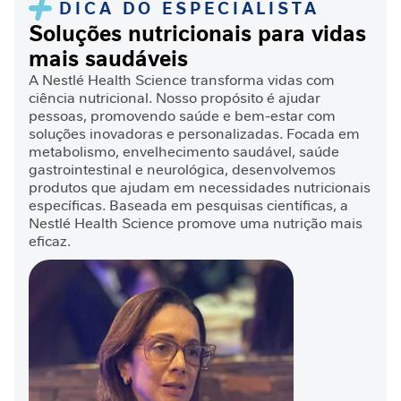
DICA DO ESPECIALISTA
D
Soluções nutricionais para vidas
e
mais saudáveis
s
n
A Nestlé Health Science transforma vidas com
u
ciência nutricional. Nosso propósito é ajudar
pessoas, promovendo saúde e bem-estar com
t
soluções inovadoras e personalizadas. Focada em
r
metabolismo, envelhecimento saudável, saúde
i
gastrointestinal e neurológica, desenvolvemos
ç
produtos que ajudam em necessidades nutricionais
ã
específicas. Baseada em pesquisas científicas, a
o
Nestlé Health Science promove uma nutrição mais
eficaz.
J
o
r
n
a
d
a
C
i