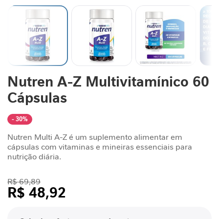
n
t
a
r
S
u
Saltar
Nutren A-Z Multivitamínico 60
p
para
o
o
Cápsulas
r
início
t
da
Galeria
e
- 30%
de
J
Nutren Multi A-Z é um suplemento alimentar em
imagens
o
cápsulas com vitaminas e mineiras essenciais para
r
nutrição diária.
n
a
R$ 69,89
d
R$ 48,92
a
G
/cada
L