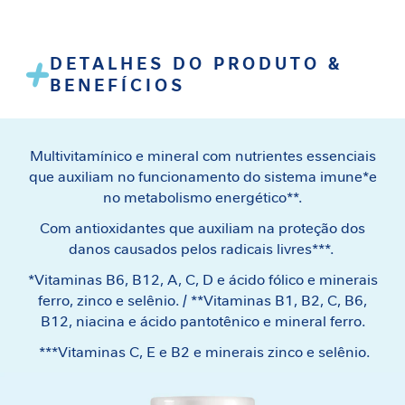
e
m
i
DETALHES DO PRODUTO &
n
BENEFÍCIOS
i
n
a
Multivitamínico e mineral com nutrientes essenciais
C
que auxiliam no funcionamento do sistema imune*e
u
no metabolismo energético**.
i
d
Com antioxidantes que auxiliam na proteção dos
a
danos causados pelos radicais livres***.
d
*Vitaminas B6, B12, A, C, D e ácido fólico e minerais
o
ferro, zinco e selênio. / **Vitaminas B1, B2, C, B6,
M
e
B12, niacina e ácido pantotênico e mineral ferro.
t
***Vitaminas C, E e B2 e minerais zinco e selênio.
a
b
ó