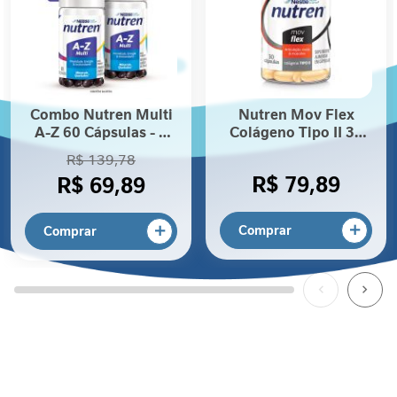
P
r
o
t
e
í
Combo Nutren Multi
Nutren Mov Flex
n
A-Z 60 Cápsulas - 2
Colágeno Tipo II 30
a
unidades
cápsulas
R$ 139,78
F
R$ 79,89
R$ 69,89
i
b
r
Comprar
Comprar
a
A
l
i
m
e
n
t
a