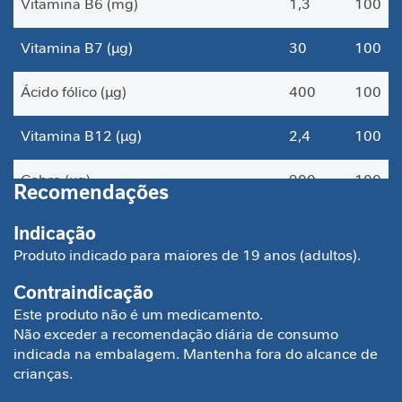
Vitamina B6 (mg)
1,3
100
a
b
Vitamina B7 (µg)
30
100
ó
l
i
Ácido fólico (µg)
400
100
c
o
Vitamina B12 (µg)
2,4
100
A
Cobre (µg)
900
100
n
Recomendações
t
i
Cromo (µg)
35
100
Indicação
o
Produto indicado para maiores de 19 anos (adultos).
x
Ferro (mg)
14
100
i
Contraindicação
d
Manganês (mg)
1
33
Este produto não é um medicamento.
a
Não exceder a recomendação diária de consumo
n
indicada na embalagem. Mantenha fora do alcance de
t
Molibdênio (µg)
45
100
e
crianças.
Selênio (µg)
34
57