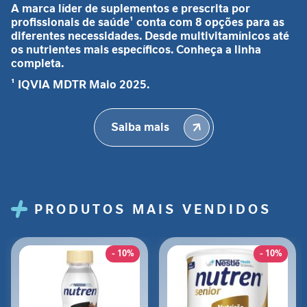
vencer. Comprei dois potes, irei perder um.
A marca líder de suplementos e prescrita por
â
profissionais de saúde¹ conta com 8 opções para as
n
Muito satisfeita
diferentes necessidades. Desde multivitamínicos até
c
Enviado
29/10/2023
os nutrientes mais específicos. Conheça a linha
i
100%
por
completa.
Satisfeita com a qualidade do produto
a
¹ IQVIA MDTR Maio 2025.
g
Liah
a
s
Saiba mais
t
r
nutren a z
o
Enviado
29/10/2023
i
60%
por
n
bom recomendo
t
PRODUTOS MAIS VENDIDOS
e
MARIO
s
t
- 10%
- 10%
i
n
Capsula
a
Enviado
01/10/2023
l
100%
por