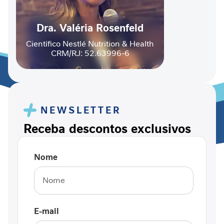
r
ú
Dra. Valéria Rosenfeld
r
g
Científico Nestlé Nutrition & Health
i
CRM/RJ: 52.63996-6
c
a
A
p
NEWSLETTER
o
i
Receba descontos exclusivos
o
n
a
Nome
d
o
e
n
ç
E-mail
a