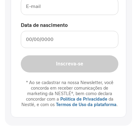
i
n
f
l
Data de nascimento
a
m
a
t
ó
r
Inscreva-se
i
a
i
* Ao se cadastrar na nossa Newsletter, você
n
concorda em receber comunicações de
t
marketing da NESTLÉ®, bem como declara
e
concordar com a
Política de Privacidade
da
Nestlé, e com os
Termos de Uso da plataforma
.
s
t
i
n
a