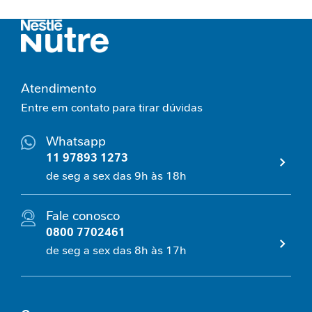
l
C
o
n
t
r
Atendimento
o
Entre em contato para tirar dúvidas
l
e
g
Whatsapp
l
11 97893 1273
i
de seg a sex das 9h às 18h
c
ê
m
Fale conosco
i
0800 7702461
c
de seg a sex das 8h às 17h
o
E
s
p