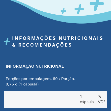
i
d
a
d
e
M
o
INFORMAÇÕES NUTRICIONAIS
b
& RECOMENDAÇÕES
i
l
i
d
INFORMAÇÃO NUTRICIONAL
a
d
e
Porções por embalagem: 60 • Porção:
0,75 g (1 cápsula)
B
e
1
%
l
cápsula
VD*
e
z