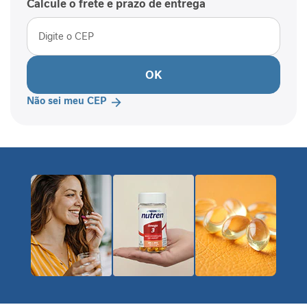
Calcule o frete e prazo de entrega
P
-
1
P
OK
e
r
Não sei meu CEP
f
o
r
m
a
n
c
e
S
a
ú
d
e
F