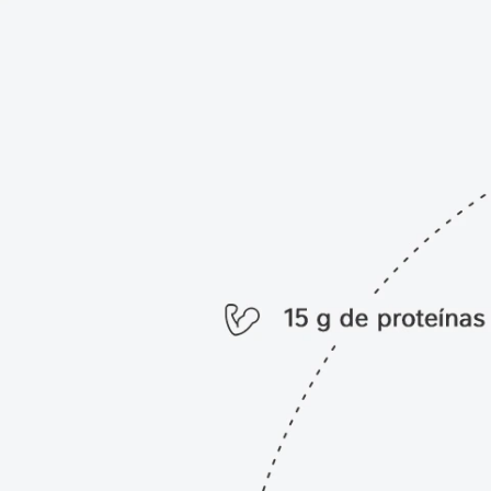
Control
Nutren
Fortify
Just
Protein
Nutren
Kids
Nutren
Mulher
Nutren
Protein
Nutren
Senior
Nutren
Fresh
Peptamen
Pure
Encapsulations
Sundown
ThickenUp
Clear
Vital