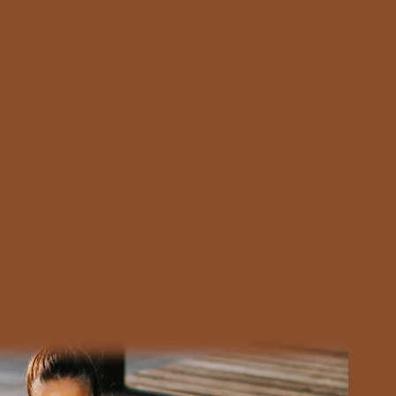
l
%VD*
6
4
0
0