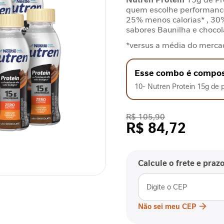
quem escolhe performance!
25% menos calorias* , 30%
sabores Baunilha e choco
*versus a média do merca
Esse combo é compos
10- Nutren Protein 15g de 
R$ 105,90
R$ 84,72
Calcule o frete e praz
Não sei meu CEP