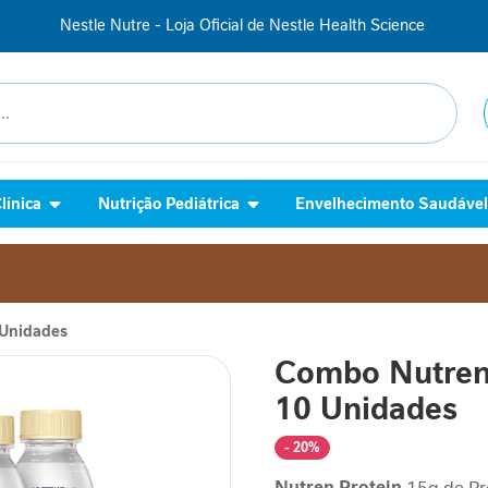
Use o cupom BOASVINDAS10 para +10% OFF na sua 1ª compra
línica
Nutrição Pediátrica
Envelhecimento Saudáve
 Unidades
Combo Nutren 
10 Unidades
- 20%
Nutren Protein
15g de Pr