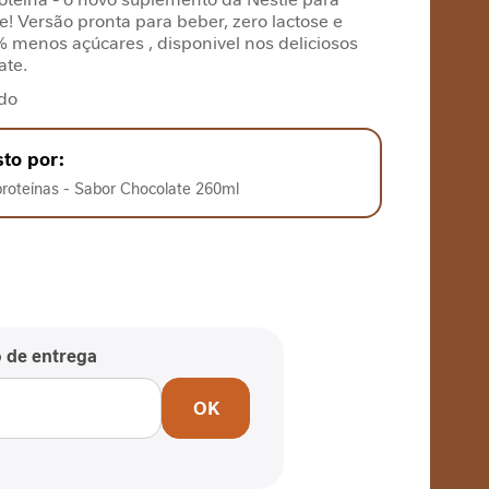
 Versão pronta para beber, zero lactose e
 menos açúcares , disponivel nos deliciosos
late.
do
to por:
proteínas - Sabor Chocolate 260ml
o de entrega
OK