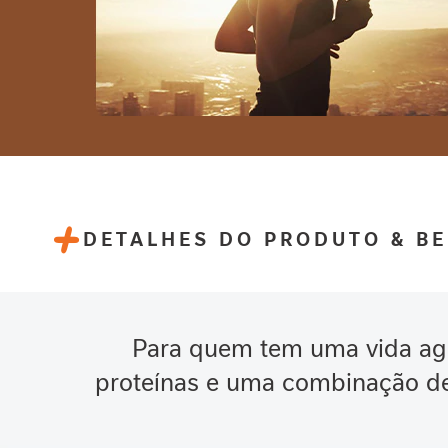
Infantil
dietoterápica
Complemento
alimentar
Envelhecimento
Saudável
Marcas
Alfamino
Alfaré
FiberMais
Impact
Isosource
DETALHES DO PRODUTO & BE
Modulen
Novasource
Novasource
Proline
Nutren
Para quem tem uma vida ag
Nutren
Active
proteínas e uma combinação de
Nutren
Cápsulas
Nutren