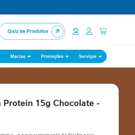
Quiz de Produtos
l
Marcas
Promoções
Serviços
Protein 15g Chocolate -
oteína -
o novo suplemento da Nestle para