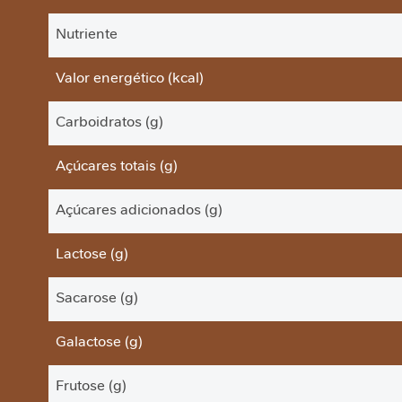
Nutriente
Valor energético (kcal)
Carboidratos (g)
Açúcares totais (g)
Açúcares adicionados (g)
Lactose (g)
Sacarose (g)
Galactose (g)
Frutose (g)