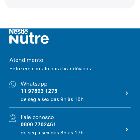
l
C
o
n
t
r
o
l
e
Atendimento
g
Entre em contato para tirar dúvidas
l
i
c
Whatsapp
ê
11 97893 1273
m
de seg a sex das 9h às 18h
i
c
o
Fale conosco
0800 7702461
E
s
de seg a sex das 8h às 17h
p