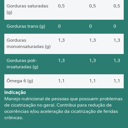
a
Gorduras saturadas
0,5
0,5
0,5
b
(g)
ó
l
Gorduras trans (g)
0
0
0
i
c
Gorduras
1,3
1,3
1,3
o
monoinsaturadas (g)
A
n
Gorduras poli-
1,3
1,3
1,3
t
insaturadas (g)
i
o
Ômega 6 (g)
1,1
1,1
1,1
x
i
Indicação
d
Ômega 3 (mg)
200
200
200
Manejo nutricional de pessoas que possuem problemas
a
de cicatrização no geral. Contribui para redução de
n
Colesterol (mg)
5
5
5
ocorrências e/ou aceleração da cicatrização de feridas
t
crônicas.
e
Fibras alimentares (g)
0,5
0,5
0,5