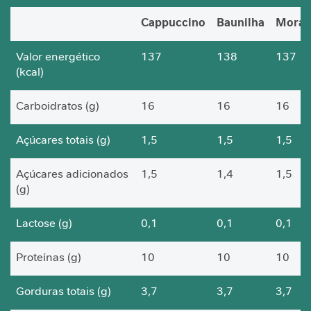
a
Cappuccino
Baunilha
Mora
V
i
Valor energético
137
138
137
t
(kcal)
a
m
Carboidratos (g)
16
16
16
i
n
a
Açúcares totais (g)
1,5
1,5
1,5
s
Açúcares adicionados
1,5
1,4
1,5
C
(g)
u
i
d
Lactose (g)
0,1
0,1
0,1
a
d
Proteínas (g)
10
10
10
o
M
Gorduras totais (g)
3,7
3,7
3,7
e
t