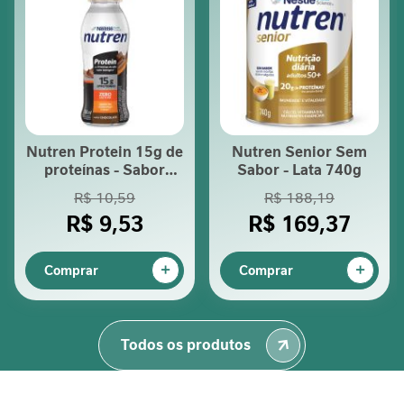
A
p
o
i
o
a
o
Nutren Protein 15g de
Nutren Senior Sem
p
proteínas - Sabor
Sabor - Lata 740g
a
Chocolate 260ml
R$ 10,59
R$ 188,19
c
i
R$ 9,53
R$ 169,37
e
n
Comprar
Comprar
t
e
r
e
Todos os produtos
n
a
l