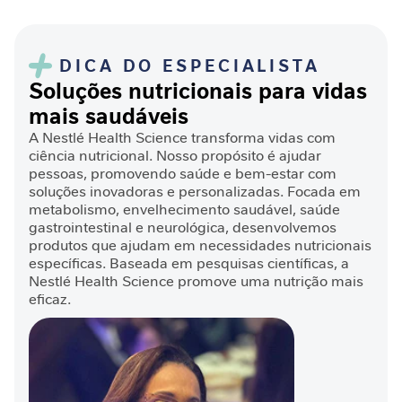
D
e
s
DICA DO ESPECIALISTA
n
Soluções nutricionais para vidas
u
mais saudáveis
t
r
A Nestlé Health Science transforma vidas com
i
ciência nutricional. Nosso propósito é ajudar
ç
pessoas, promovendo saúde e bem-estar com
ã
soluções inovadoras e personalizadas. Focada em
metabolismo, envelhecimento saudável, saúde
o
gastrointestinal e neurológica, desenvolvemos
produtos que ajudam em necessidades nutricionais
J
específicas. Baseada em pesquisas científicas, a
o
Nestlé Health Science promove uma nutrição mais
r
eficaz.
n
a
d
a
C
i