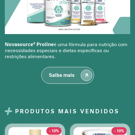
â
n
c
i
a
g
a
Novasource® Proline
é uma fórmula para nutrição com
s
necessidades especiais e dietas específicas ou
t
restrições alimentares.
r
o
Saiba mais
i
n
t
e
s
t
PRODUTOS MAIS VENDIDOS
i
n
a
- 10%
- 10%
l