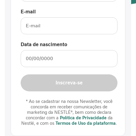
i
n
E-mail
f
l
a
m
a
Data de nascimento
t
ó
r
i
a
i
Inscreva-se
n
t
e
* Ao se cadastrar na nossa Newsletter, você
s
concorda em receber comunicações de
t
marketing da NESTLÉ®, bem como declara
i
concordar com a
Política de Privacidade
da
n
Nestlé, e com os
Termos de Uso da plataforma
.
a