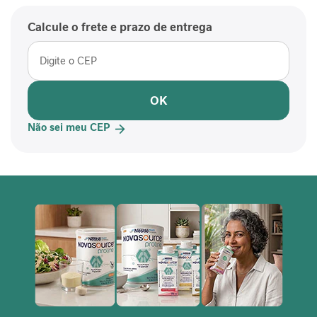
/cada
P
-
Calcule o frete e prazo de entrega
1
P
e
r
OK
f
o
Não sei meu CEP
r
m
a
n
c
e
S
a
ú
d
e
F