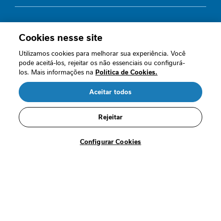
e
s
s
Quem somos
a
Cookies nesse site
n
Nossas políticas
Utilizamos cookies para melhorar sua experiência. Você
t
pode aceitá-los, rejeitar os não essenciais ou configurá-
e
Perguntas frequentes
los. Mais informações na
Política de Cookies.
C
Fale conosco
Aceitar todos
R$ 21,99
u
i
R$ 15,39
Termos de Uso
d
/cada
Rejeitar
a
Segurança
d
Comprar
Configurar Cookies
o
s
n
a
o
Loja oficial
n
c
o