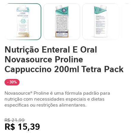
n
t
a
r
S
u
Saltar
Nutrição Enteral E Oral
p
para
o
o
Novasource Proline
r
início
t
da
Cappuccino 200ml Tetra Pack
Galeria
e
de
J
- 30%
imagens
o
r
Novasource® Proline é uma fórmula padrão para
n
nutrição com necessidades especiais e dietas
a
específicas ou restrições alimentares.
d
a
R$ 21,99
G
R$ 15,39
L