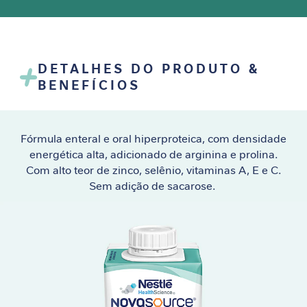
e
m
i
n
DETALHES DO PRODUTO &
i
BENEFÍCIOS
n
a
C
Fórmula enteral e oral hiperproteica, com densidade
u
energética alta, adicionado de arginina e prolina.
i
Com alto teor de zinco, selênio, vitaminas A, E e C.
d
a
Sem adição de sacarose.
d
o
M
e
t
a
b
ó