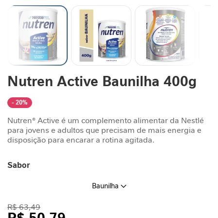
n
t
a
r
S
u
Saltar
Nutren Active Baunilha 400g
p
para
o
o
r
início
- 20%
t
da
Galeria
e
Nutren® Active é um complemento alimentar da Nestlé
de
J
para jovens e adultos que precisam de mais energia e
imagens
disposição para encarar a rotina agitada.
o
r
n
Sabor
a
d
Baunilha
a
G
R$ 63,49
L
R$ 50,79