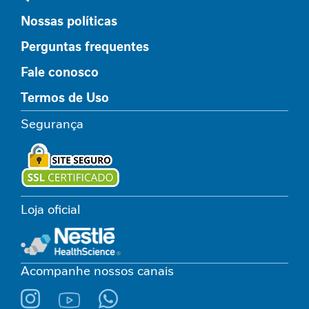
s
t
Nossas políticas
r
Perguntas frequentes
o
i
Fale conosco
n
t
Termos de Uso
e
s
Segurança
t
i
n
a
l
Loja oficial
D
e
s
n
Acompanhe nossos canais
u
t
r