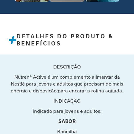
e
m
i
n
i
DETALHES DO PRODUTO &
n
BENEFÍCIOS
a
C
u
DESCRIÇÃO
i
d
Nutren® Active é um complemento alimentar da
a
Nestlé para jovens e adultos que precisam de mais
d
energia e disposição para encarar a rotina agitada.
o
M
INDICAÇÃO
e
Indicado para jovens e adultos.
t
a
SABOR
b
ó
Baunilha