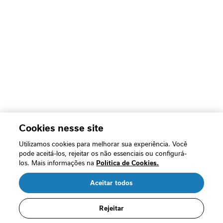
e
t
o
t
e
r
á
p
i
c
a
C
Cookies nesse site
o
Utilizamos cookies para melhorar sua experiência. Você
m
pode aceitá-los, rejeitar os não essenciais ou configurá-
p
los. Mais informações na
Política de Cookies.
l
e
Aceitar todos
m
R$ 63,49
e
R$ 50,79
n
/cada
Rejeitar
t