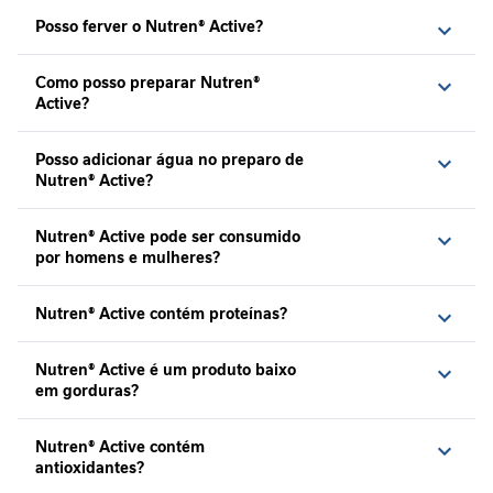
Nutren Active e está adorando.
e
Angela
Posso ferver o Nutren® Active?
s
s
a
Como posso preparar Nutren®
n
Active?
t
e
Posso adicionar água no preparo de
Nutren® Active?
C
u
i
Nutren® Active pode ser consumido
d
por homens e mulheres?
a
d
Nutren® Active contém proteínas?
o
s
n
Nutren® Active é um produto baixo
a
em gorduras?
o
n
Nutren® Active contém
c
antioxidantes?
o