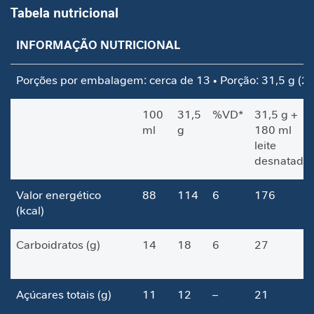
a
Tabela nutricional
V
INFORMAÇÃO NUTRICIONAL
i
t
a
Porções por embalagem: cerca de 13 • Porção: 31,5 g (2 
m
i
100
31,5
%VD*
31,5 g +
n
ml
g
180 ml
a
leite
s
desnatado
C
u
Valor energético
88
114
6
176
i
(kcal)
d
a
Carboidratos (g)
14
18
6
27
d
o
M
Açúcares totais (g)
11
12
–
21
e
t