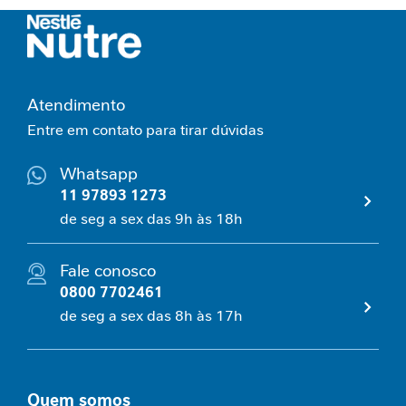
l
/
O
r
a
Atendimento
l
Entre em contato para tirar dúvidas
I
n
Whatsapp
t
11 97893 1273
o
de seg a sex das 9h às 18h
l
e
r
Fale conosco
â
0800 7702461
n
c
de seg a sex das 8h às 17h
i
a
g
a
Quem somos