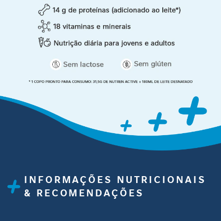
i
d
a
d
e
M
o
b
i
l
i
d
a
d
e
B
INFORMAÇÕES NUTRICIONAIS
e
& RECOMENDAÇÕES
l
e
z