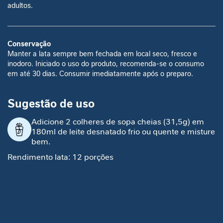
I
adultos.
Vitamina A (µg)
92
180
23
184
m
u
n
Conservação
i
Vitamina D (µg)
1.2
2.3
15
2.3
Manter a lata sempre bem fechada em local seco, fresco e
d
inodoro. Iniciado o uso do produto, recomenda-se o consumo
a
em até 30 dias. Consumir imediatamente após o preparo.
d
Vitamina E (mg)
2.3
4.5
30
4.5
e
Sugestão de uso
M
o
Vitamina K (µg)
9
18
15
18
Adicione 2 colheres de sopa cheias (31,5g) em
b
180ml de leite desnatado frio ou quente e misture
i
bem.
Vitamina C (mg)
11
21
21
21
l
Rendimento lata: 12 porções
i
Vitamina B1 (mg)
0.31
0.54
45
0.62
d
a
d
*Percentual de valores diários fornecidos pela porção. *
e
E