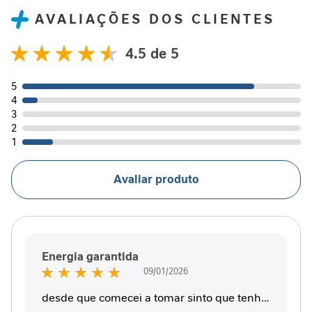
AVALIAÇÕES DOS CLIENTES
N
e
4.5
c
Avaliações
e
88
100
% of
s
5
s
4
i
3
d
2
a
1
d
e
Avaliar produto
s
p
r
o
t
Energia garantida
e
Enviado
i
09/01/2026
100%
por
c
desde que comecei a tomar sinto que tenho
a