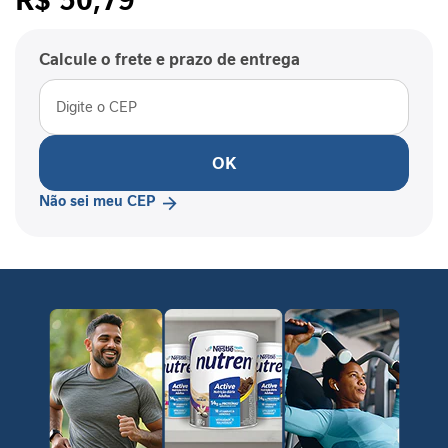
P
/cada
-
1
Calcule o frete e prazo de entrega
P
e
r
f
OK
o
r
Não sei meu CEP
m
a
n
c
e
S
a
ú
d
e
F