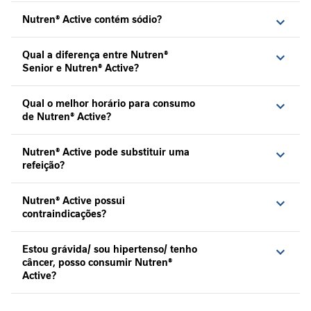
l
o
Nutren® Active contém sódio?
g
i
Qual a diferença entre Nutren®
a
Senior e Nutren® Active?
Nutrição
Pediátrica
Qual o melhor horário para consumo
de Nutren® Active?
N
u
Nutren® Active pode substituir uma
t
refeição?
r
i
ç
Nutren® Active possui
ã
contraindicações?
o
E
Estou grávida/ sou hipertenso/ tenho
n
câncer, posso consumir Nutren®
t
Active?
e
r
a