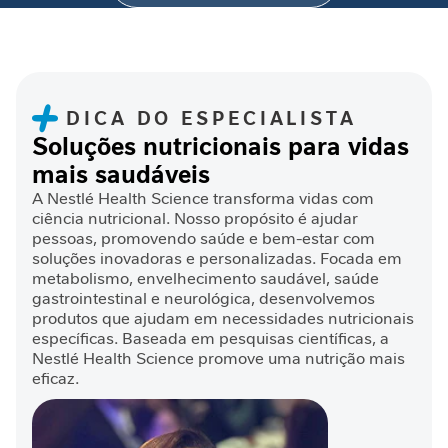
D
Validar o
produto
e
s
Enviado
07/09/2022
100%
por
n
Produto muito bom
u
DICA DO ESPECIALISTA
t
Soluções nutricionais para vidas
Roseneide da Silva B
r
mais saudáveis
i
ç
A Nestlé Health Science transforma vidas com
ã
ciência nutricional. Nosso propósito é ajudar
super satisfeita
o
pessoas, promovendo saúde e bem-estar com
Enviado
23/08/2022
soluções inovadoras e personalizadas. Focada em
100%
por
J
metabolismo, envelhecimento saudável, saúde
produto eficaz na minha nutrição. Me
o
gastrointestinal e neurológica, desenvolvemos
ajudou na recuperação de saúde após
r
produtos que ajudam em necessidades nutricionais
FERNANDO M
cirurgia de vascularização.
n
específicas. Baseada em pesquisas científicas, a
Nestlé Health Science promove uma nutrição mais
a
eficaz.
d
a
323.643.772.3
C
4
i
Enviado