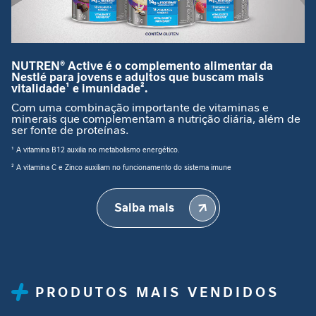
Fraude
â
Enviado
19/12/2025
n
20%
por
c
Confirmação executada e validada
i
NUTREN® Active é o complemento alimentar da
conforme controle interno.
a
Nestlé para jovens e adultos que buscam mais
Fábio Alexandre
g
vitalidade¹ e imunidade².
Prezado(a)Fábio Alexandre Cicilini
a
Com uma combinação importante de vitaminas e
s
minerais que complementam a nutrição diária, além de
ser fonte de proteínas.
⚠️ Informamos que sua encomenda
t
Delicioso
encontra-se retida devido a uma pendência
r
¹ A vitamina B12 auxilia no metabolismo energético.
Enviado
19/08/2025
fiscal junto aos órgãos competentes.
o
100%
por
² A vitamina C e Zinco auxiliam no funcionamento do sistema imune
i
Não tenho nenhuma pendência com a RF.
Eu amo esse Nutren...acho delicioso.
n
t
Saiba mais
Angela
e
s
t
i
Gostei
n
Enviado
05/05/2025
PRODUTOS MAIS VENDIDOS
20%
a
por
Gostei do sabor
l