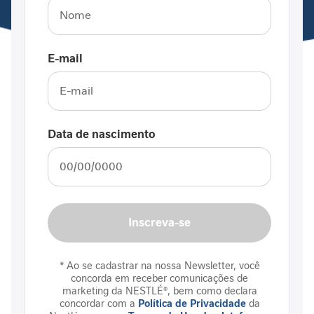
i
n
f
l
aposentada
E-mail
a
Enviado
03/12/2021
m
80%
por
Meu marido voltou mt. fraco do hospital,
a
tenho dado tds. os dias, 2 x ao dia, ele está
t
leda machado ximenes
ó
se recuperando lindamente.
Data de nascimento
r
i
a
recoBem
i
Enviado
27/10/2021
n
100%
por
t
Excetente
Inscreva-se
e
s
Juliana
t
* Ao se cadastrar na nossa Newsletter, você
i
concorda em receber comunicações de
n
marketing da NESTLÉ®, bem como declara
a
concordar com a
Política de Privacidade
da
Produto excepcional