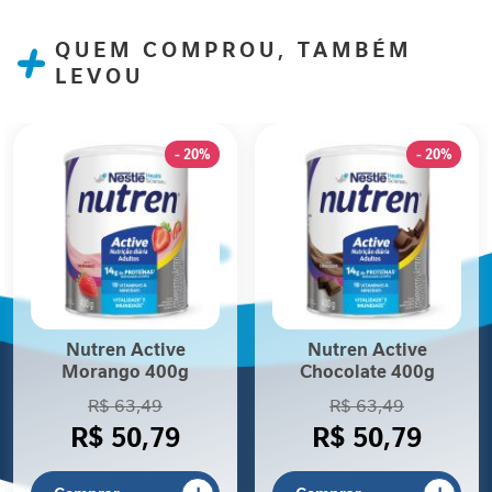
P
r
QUEM COMPROU, TAMBÉM
o
LEVOU
t
e
í
n
- 20%
- 20%
a
F
i
b
r
a
A
l
Nutren Active
Nutren Active
i
Morango 400g
Chocolate 400g
m
R$ 63,49
R$ 63,49
e
n
R$ 50,79
R$ 50,79
t
a