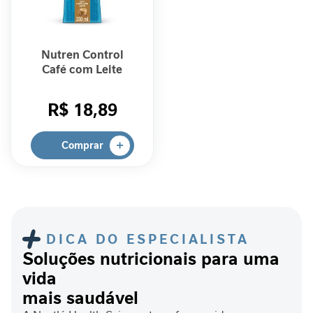
a
b
ó
Nutren Control
l
Café com Leite
i
200ml
c
o
R$ 18,89
A
n
Comprar
t
i
o
x
i
d
DICA DO ESPECIALISTA
a
Soluções nutricionais para uma
n
vida
t
e
mais saudável