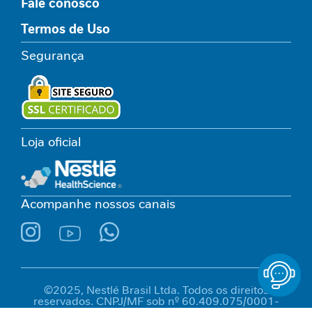
Fale conosco
N
Termos de Uso
e
c
Segurança
e
s
s
i
d
Loja oficial
a
d
e
s
p
Acompanhe nossos canais
r
o
t
e
i
c
©2025, Nestlé Brasil Ltda. Todos os direitos
reservados. CNPJ/MF sob nº 60.409.075/0001-
a