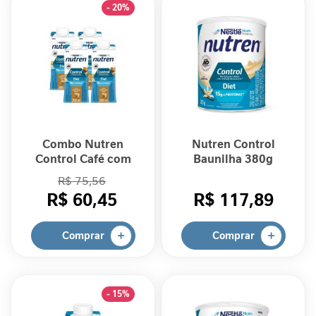
l
- 20%
i
c
o
R
e
l
a
x
Combo Nutren
Nutren Control
a
Control Café com
Baunilha 380g
m
Leite 200ml - 04
R$ 75,56
e
unidades
R$ 60,45
R$ 117,89
n
t
o
Comprar
Comprar
I
m
u
- 15%
n