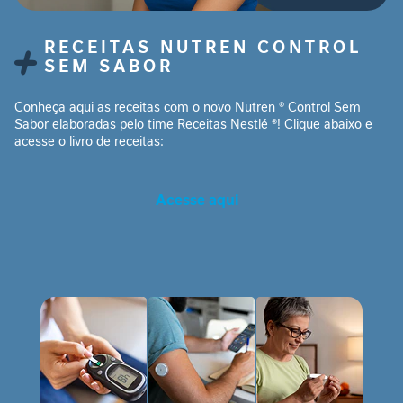
n
t
RECEITAS NUTREN CONTROL
a
SEM SABOR
r
S
Conheça aqui as receitas com o novo Nutren ® Control Sem
Sabor elaboradas pelo time Receitas Nestlé ®! Clique abaixo e
u
acesse o livro de receitas:
p
o
r
Acesse aqui
t
e
J
o
r
n
a
d
a
G
L