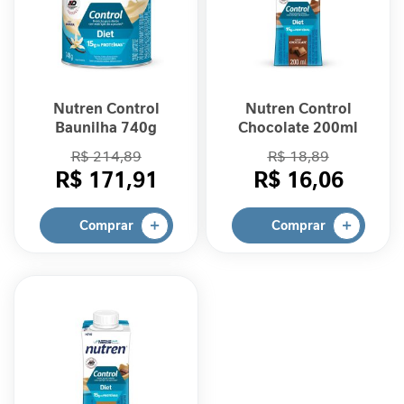
a
V
i
t
a
Nutren Control
Nutren Control
m
Baunilha 740g
Chocolate 200ml
i
R$ 214,89
R$ 18,89
n
a
R$ 171,91
R$ 16,06
s
Comprar
Comprar
C
u
i
d
a
d
o
M
e
t