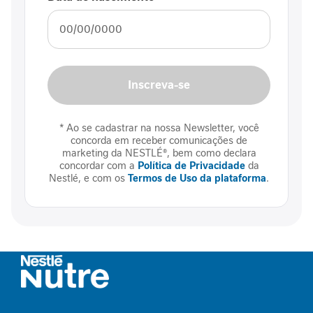
P
r
o
t
e
í
Inscreva-se
n
a
* Ao se cadastrar na nossa Newsletter, você
F
concorda em receber comunicações de
i
marketing da NESTLÉ®, bem como declara
b
concordar com a
Política de Privacidade
da
r
Nestlé, e com os
Termos de Uso da plataforma
.
a
A
l
i
m
e
n
t
a