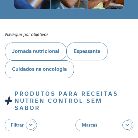
P
-
1
P
e
Navegue por objetivos
r
f
Jornada nutricional
Espessante
o
r
m
Cuidados na oncologia
a
n
c
e
PRODUTOS PARA RECEITAS
NUTREN CONTROL SEM
S
SABOR
a
ú
d
Filtrar
e
F