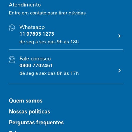
r
Atendimento
Entre em contato para tirar dúvidas
Nutrição
Clínica
Whatsapp
J
11 97893 1273
o
de seg a sex das 9h às 18h
r
n
a
Fale conosco
d
a
0800 7702461
n
de seg a sex das 8h às 17h
u
t
r
i
Quem somos
c
i
Nossas políticas
o
n
Perguntas frequentes
a
l