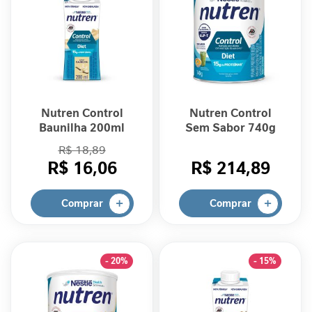
i
d
a
d
e
M
o
Nutren Control
Nutren Control
b
Baunilha 200ml
Sem Sabor 740g
i
l
R$ 18,89
i
R$ 16,06
R$ 214,89
d
a
Comprar
Comprar
d
e
B
- 20%
- 15%
e
l
e
z