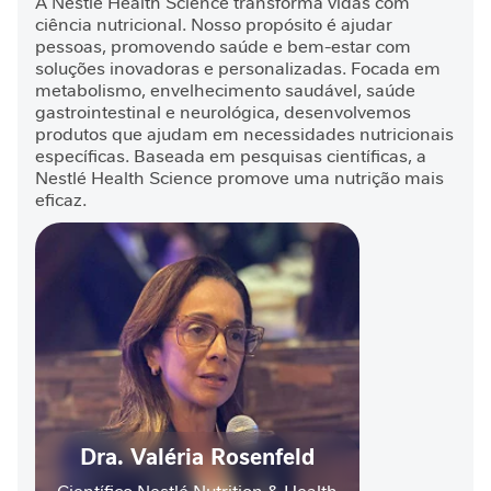
A Nestlé Health Science transforma vidas com
I
ciência nutricional. Nosso propósito é ajudar
m
pessoas, promovendo saúde e bem-estar com
u
soluções inovadoras e personalizadas. Focada em
n
metabolismo, envelhecimento saudável, saúde
i
gastrointestinal e neurológica, desenvolvemos
d
produtos que ajudam em necessidades nutricionais
a
específicas. Baseada em pesquisas científicas, a
d
Nestlé Health Science promove uma nutrição mais
e
eficaz.
M
o
b
i
l
i
d
a
d
e
Dra. Valéria Rosenfeld
E