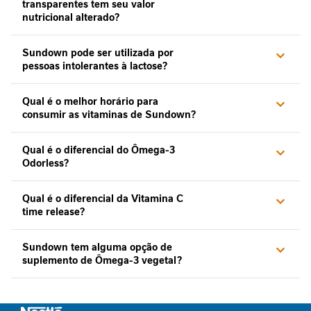
transparentes tem seu valor
i
nutricional alterado?
n
f
l
Sundown pode ser utilizada por
a
pessoas intolerantes à lactose?
m
a
Qual é o melhor horário para
t
consumir as vitaminas de Sundown?
ó
r
Qual é o diferencial do Ômega-3
i
Odorless?
a
i
n
Qual é o diferencial da Vitamina C
t
time release?
e
s
Sundown tem alguma opção de
t
suplemento de Ômega-3 vegetal?
i
n
a