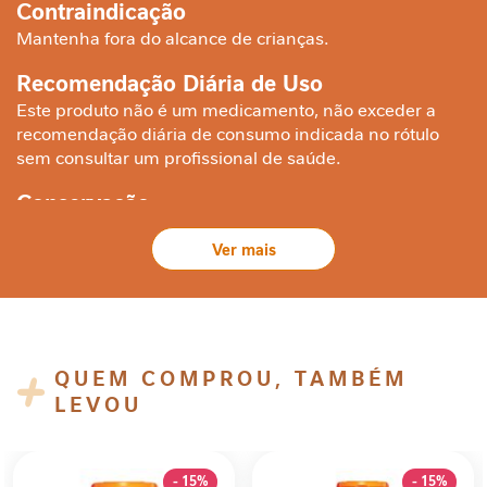
Contraindicação
a
Mantenha fora do alcance de crianças.
b
ó
Recomendação Diária de Uso
l
Este produto não é um medicamento, não exceder a
i
c
recomendação diária de consumo indicada no rótulo
o
sem consultar um profissional de saúde.
Conservação
A
n
Conservar o frasco firmemente fechado em lugar seco,
t
fresco e ao abrigo de luz.
i
o
x
i
d
QUEM COMPROU, TAMBÉM
a
LEVOU
n
t
e
- 15%
- 15%