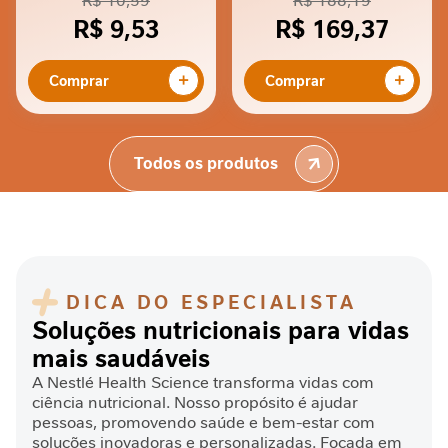
R$ 10,59
R$ 188,19
s
R$ 9,53
R$ 169,37
C
i
Comprar
Comprar
c
a
t
r
Todos os produtos
i
z
a
ç
ã
o
DICA DO ESPECIALISTA
I
Soluções nutricionais para vidas
n
mais saudáveis
t
A Nestlé Health Science transforma vidas com
o
ciência nutricional. Nosso propósito é ajudar
l
pessoas, promovendo saúde e bem-estar com
e
soluções inovadoras e personalizadas. Focada em
r