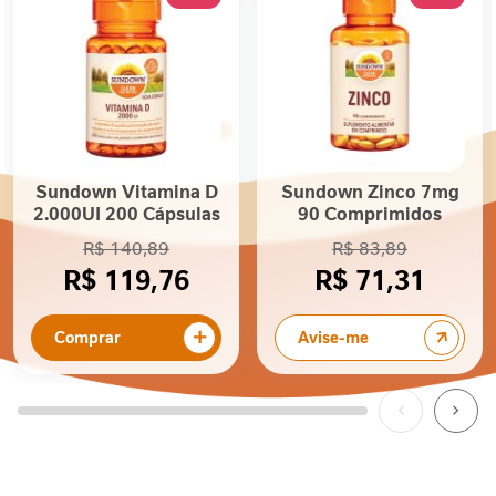
I
m
u
n
i
d
a
d
Sundown Vitamina D
Sundown Zinco 7mg
e
2.000UI 200 Cápsulas
90 Comprimidos
M
R$ 140,89
R$ 83,89
o
R$ 119,76
R$ 71,31
b
i
l
Comprar
Avise-me
i
d
a
d
e
E