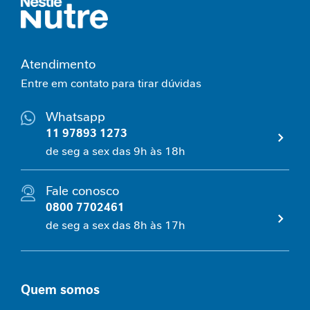
l
C
o
n
Atendimento
t
Entre em contato para tirar dúvidas
r
o
l
Whatsapp
e
11 97893 1273
g
de seg a sex das 9h às 18h
l
i
c
Fale conosco
ê
0800 7702461
m
i
de seg a sex das 8h às 17h
c
o
E
Quem somos
s
p