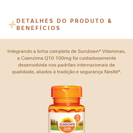
e
m
i
DETALHES DO PRODUTO &
n
BENEFÍCIOS
i
n
a
Integrando a linha completa de Sundown® Vitaminas,
C
a Coenzima Q10 100mg foi cuidadosamente
u
desenvolvida nos padrões internacionais de
i
qualidade, aliados à tradição e segurança Nestlé®.
d
a
d
o
M
e
t
a
b
ó