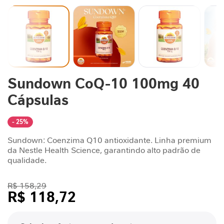
n
t
a
r
S
u
Saltar
Sundown CoQ-10 100mg 40
p
para
o
o
Cápsulas
r
início
t
da
Galeria
e
- 25%
de
J
Sundown: Coenzima Q10 antioxidante. Linha premium
imagens
o
da Nestle Health Science, garantindo alto padrão de
r
qualidade.
n
a
R$ 158,29
d
R$ 118,72
a
G
/cada
L