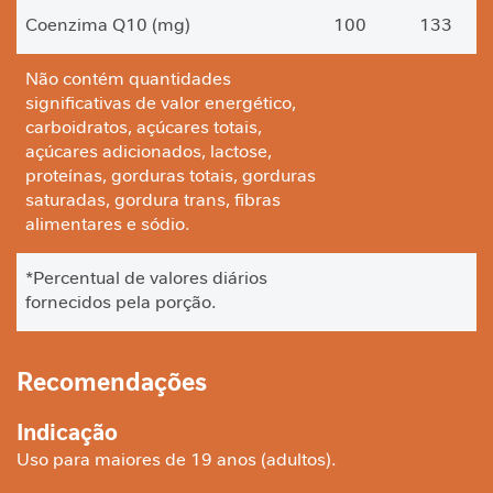
a
Coenzima Q10 (mg)
100
133
V
Não contém quantidades
i
significativas de valor energético,
t
a
carboidratos, açúcares totais,
m
açúcares adicionados, lactose,
i
proteínas, gorduras totais, gorduras
n
saturadas, gordura trans, fibras
a
alimentares e sódio.
s
*Percentual de valores diários
C
fornecidos pela porção.
u
i
d
a
Recomendações
d
o
Indicação
M
Uso para maiores de 19 anos (adultos).
e
t