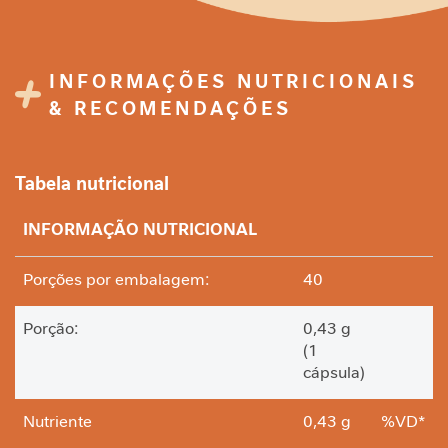
i
d
a
d
INFORMAÇÕES NUTRICIONAIS
e
& RECOMENDAÇÕES
M
o
b
Tabela nutricional
i
l
INFORMAÇÃO NUTRICIONAL
i
d
a
Porções por embalagem:
40
d
e
Porção:
0,43 g
(1
B
cápsula)
e
l
e
Nutriente
0,43 g
%VD*
z