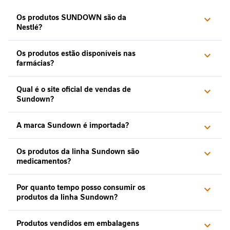
r
Os produtos SUNDOWN são da
ú
Nestlé?
r
g
i
Os produtos estão disponíveis nas
c
farmácias?
a
Qual é o site oficial de vendas de
A
Sundown?
p
o
A marca Sundown é importada?
i
o
n
Os produtos da linha Sundown são
a
medicamentos?
d
o
Por quanto tempo posso consumir os
e
produtos da linha Sundown?
n
ç
a
Produtos vendidos em embalagens