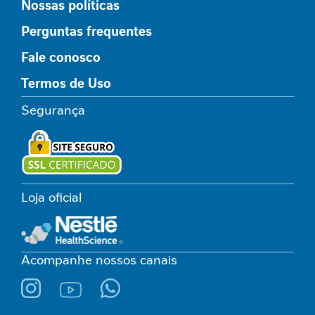
Nossas políticas
e
s
Perguntas frequentes
s
a
Fale conosco
n
t
Termos de Uso
e
Segurança
C
u
i
d
a
d
Loja oficial
o
s
n
a
Acompanhe nossos canais
o
n
c
o