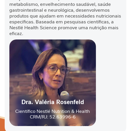
metabolismo, envelhecimento saudável, saúde
â
gastrointestinal e neurológica, desenvolvemos
n
produtos que ajudam em necessidades nutricionais
c
específicas. Baseada em pesquisas científicas, a
i
Nestlé Health Science promove uma nutrição mais
a
eficaz.
g
a
s
t
r
o
i
n
t
e
s
Dra. Valéria Rosenfeld
t
i
Científico Nestlé Nutrition & Health
n
CRM/RJ: 52.63996-6
a
l