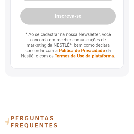
D
e
Inscreva-se
s
n
u
* Ao se cadastrar na nossa Newsletter, você
t
concorda em receber comunicações de
r
marketing da NESTLÉ®, bem como declara
concordar com a
Política de Privacidade
da
i
Nestlé, e com os
Termos de Uso da plataforma
.
ç
ã
o
J
o
r
n
a
d
PERGUNTAS
a
FREQUENTES
C
i