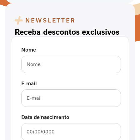
A
p
NEWSLETTER
o
i
Receba descontos exclusivos
o
a
o
Nome
p
a
c
i
e
E-mail
n
t
e
r
e
Data de nascimento
n
a
l