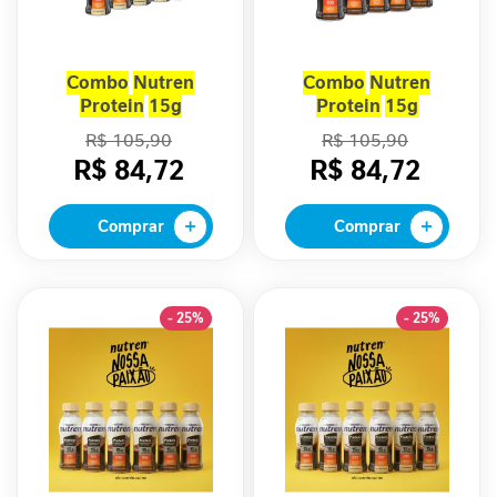
n
t
a
Combo
Nutren
Combo
Nutren
r
Protein
15g
Protein
15g
Baunilha - 10
Chocolate - 10
S
R$ 105,90
R$ 105,90
Unidades
Unidades
u
R$ 84,72
R$ 84,72
p
o
r
Comprar
Comprar
t
e
J
o
- 25%
- 25%
r
n
a
d
a
G
L