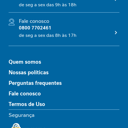
l
de seg a sex das 9h às 18h
i
c
Fale conosco
o
0800 7702461
R
de seg a sex das 8h às 17h
e
l
a
x
Quem somos
a
m
Nossas políticas
e
n
Perguntas frequentes
t
o
Fale conosco
Termos de Uso
I
m
Segurança
u
n