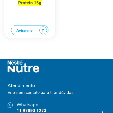
Protein
15g
e
Chocowafer - 06
m
Unidades
i
n
i
Avise-me
n
a
C
u
i
d
a
d
o
M
Atendimento
e
Entre em contato para tirar dúvidas
t
a
Whatsapp
b
ó
11 97893 1273