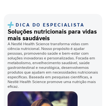
â
n
c
i
a
DICA DO ESPECIALISTA
g
Soluções nutricionais para vidas
a
mais saudáveis
s
A Nestlé Health Science transforma vidas com
t
ciência nutricional. Nosso propósito é ajudar
r
pessoas, promovendo saúde e bem-estar com
o
soluções inovadoras e personalizadas. Focada em
i
metabolismo, envelhecimento saudável, saúde
n
gastrointestinal e neurológica, desenvolvemos
t
produtos que ajudam em necessidades nutricionais
e
específicas. Baseada em pesquisas científicas, a
s
Nestlé Health Science promove uma nutrição mais
t
eficaz.
i
n
a
l