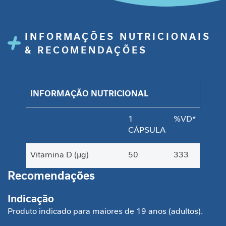
i
d
a
d
INFORMAÇÕES NUTRICIONAIS
e
& RECOMENDAÇÕES
M
o
b
INFORMAÇÃO NUTRICIONAL
i
l
i
1
%VD*
d
CÁPSULA
a
d
Vitamina D (µg)
50
333
e
Recomendações
B
e
Indicação
l
Produto indicado para maiores de 19 anos (adultos).
e
z