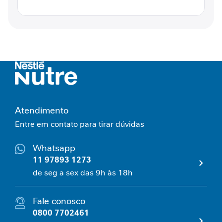
r
ú
r
g
i
c
a
A
p
Atendimento
o
i
Entre em contato para tirar dúvidas
o
n
Whatsapp
a
11 97893 1273
d
de seg a sex das 9h às 18h
o
e
n
Fale conosco
ç
0800 7702461
a