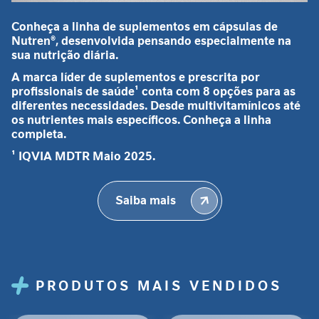
N
Conheça a linha de suplementos em cápsulas de
e
Nutren®, desenvolvida pensando especialmente na
sua nutrição diária.
c
e
A marca líder de suplementos e prescrita por
s
profissionais de saúde¹ conta com 8 opções para as
s
diferentes necessidades. Desde multivitamínicos até
i
os nutrientes mais específicos. Conheça a linha
d
completa.
a
¹ IQVIA MDTR Maio 2025.
d
e
s
Saiba mais
p
r
o
t
e
i
PRODUTOS MAIS VENDIDOS
c
a