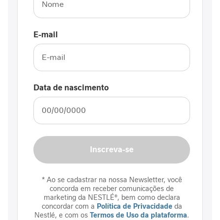
D
e
s
E-mail
n
u
t
r
i
Data de nascimento
ç
ã
o
J
o
Inscreva-se
r
n
a
* Ao se cadastrar na nossa Newsletter, você
d
concorda em receber comunicações de
a
marketing da NESTLÉ®, bem como declara
concordar com a
Política de Privacidade
da
C
Nestlé, e com os
Termos de Uso da plataforma
.
i