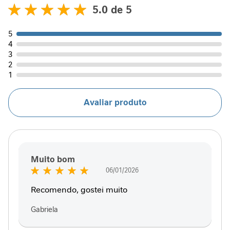
P
5.0
Avaliações
r
98
100
% of
o
5
t
4
e
3
í
2
n
1
a
F
Avaliar produto
i
b
r
a
A
Muito bom
l
i
Enviado
06/01/2026
m
100%
por
Recomendo, gostei muito
e
n
Gabriela
t
a