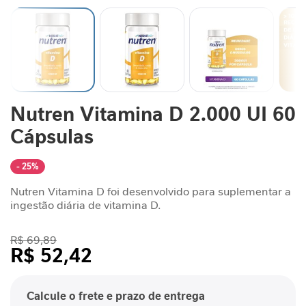
n
t
a
r
S
u
Saltar
Nutren Vitamina D 2.000 UI 60
p
para
o
o
Cápsulas
r
início
t
da
Galeria
e
- 25%
de
J
Nutren Vitamina D foi desenvolvido para suplementar a
imagens
o
ingestão diária de vitamina D.
r
n
a
R$ 69,89
R$ 52,42
d
a
/cada
G
Calcule o frete e prazo de entrega
L