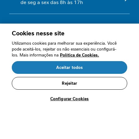
de seg a sex das 8h às 17h
i
n
f
l
a
Quem somos
Cookies nesse site
m
a
Nossas políticas
Utilizamos cookies para melhorar sua experiência. Você
t
pode aceitá-los, rejeitar os não essenciais ou configurá-
Perguntas frequentes
ó
los. Mais informações na
Política de Cookies.
r
Fale conosco
i
Aceitar todos
R$ 69,89
a
R$ 52,42
Termos de Uso
i
/cada
Rejeitar
n
Segurança
t
Comprar
Configurar Cookies
e
s
t
i
n
Loja oficial
a