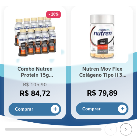
I
m
- 20%
u
n
i
d
a
d
e
M
Combo Nutren
Nutren Mov Flex
o
Protein 15g
Colágeno Tipo II 30
b
Chocolate - 10
cápsulas
R$ 105,90
i
Unidades
R$ 79,89
R$ 84,72
l
i
d
Comprar
Comprar
a
d
e
E