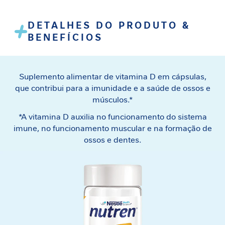
e
m
DETALHES DO PRODUTO &
i
BENEFÍCIOS
n
i
n
a
Suplemento alimentar de vitamina D em cápsulas,
que contribui para a imunidade e a saúde de ossos e
C
músculos.*
u
i
*A vitamina D auxilia no funcionamento do sistema
d
imune, no funcionamento muscular e na formação de
a
ossos e dentes.
d
o
M
e
t
a
b
ó