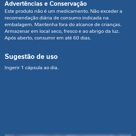
Advertências e Conservação
a
Este produto não é um medicamento. Não exceder a
V
recomendação diária de consumo indicada na
i
embalagem. Mantenha fora do alcance de crianças.
t
Armazenar em local seco, fresco e ao abrigo da luz.
a
Após aberto, consumir em até 60 dias.
m
i
n
Sugestão de uso
a
s
Ingerir 1 cápsula ao dia.
C
u
i
d
a
d
o
M
e
t