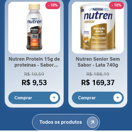
s
- 10%
- 10%
C
i
c
a
t
r
i
z
Nutren Protein 15g de
Nutren Senior Sem
a
proteínas - Sabor
Sabor - Lata 740g
ç
Chocolate 260ml
R$ 10,59
R$ 188,19
ã
R$ 9,53
R$ 169,37
o
I
Comprar
Comprar
n
t
o
l
Todos os produtos
e
r