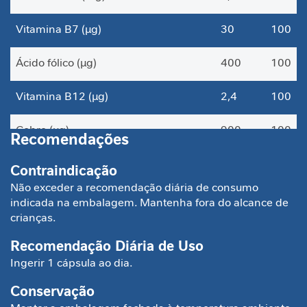
a
b
Vitamina B7 (µg)
30
100
ó
l
Ácido fólico (µg)
400
100
i
c
Vitamina B12 (µg)
2,4
100
o
A
Cobre (µg)
900
100
Recomendações
n
t
Cromo (µg)
35
100
Contraindicação
i
o
Não exceder a recomendação diária de consumo
Ferro (mg)
14
100
x
indicada na embalagem. Mantenha fora do alcance de
i
crianças.
d
Manganês (mg)
1
33
a
Recomendação Diária de Uso
n
Ingerir 1 cápsula ao dia.
Molibdênio (µg)
45
100
t
e
Conservação
Selênio (µg)
34
57