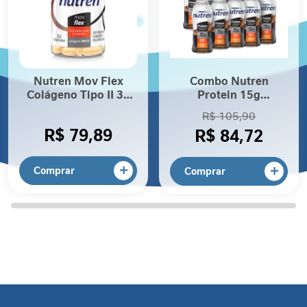
P
r
o
t
e
í
Nutren Mov Flex
Combo Nutren
n
Colágeno Tipo II 30
Protein 15g
a
cápsulas
Chocolate - 10
R$ 105,90
Unidades
F
R$ 79,89
R$ 84,72
i
b
Comprar
r
Comprar
a
A
l
i
m
e
n
t
a