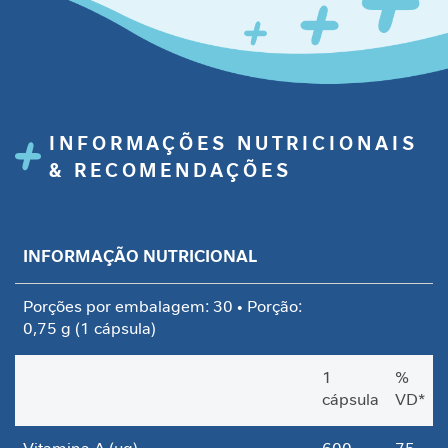
i
d
a
d
e
M
INFORMAÇÕES NUTRICIONAIS
o
& RECOMENDAÇÕES
b
i
l
i
d
INFORMAÇÃO NUTRICIONAL
a
d
Porções por embalagem: 30 • Porção:
e
0,75 g (1 cápsula)
B
1
%
e
cápsula
VD*
l
e
z