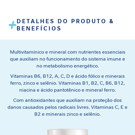
e
m
i
DETALHES DO PRODUTO &
n
BENEFÍCIOS
i
n
a
Multivitamínico e mineral com nutrientes essenciais
C
que auxiliam no funcionamento do sistema imune e
u
no metabolismo energético.
i
d
Vitaminas B6, B12, A, C, D e ácido fólico e minerais
a
ferro, zinco e selênio. Vitaminas B1, B2, C, B6, B12,
d
niacina e ácido pantotênico e mineral ferro.
o
Com antioxidantes que auxiliam na proteção dos
M
e
danos causados pelos radicais livres. Vitaminas C, E e
t
B2 e minerais zinco e selênio.
a
b
ó