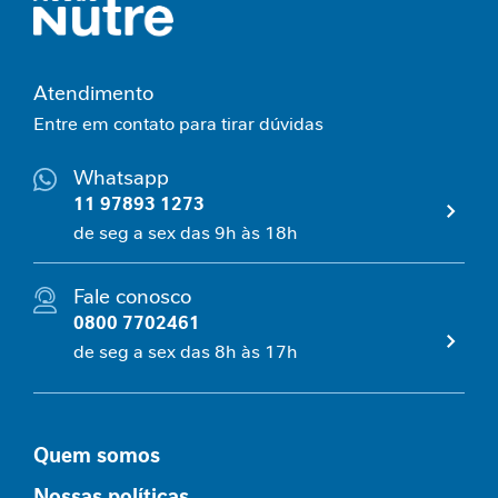
l
C
o
n
Atendimento
t
Entre em contato para tirar dúvidas
r
o
Whatsapp
l
e
11 97893 1273
g
de seg a sex das 9h às 18h
l
i
c
Fale conosco
ê
0800 7702461
m
de seg a sex das 8h às 17h
i
c
o
E
Quem somos
s
p
Nossas políticas