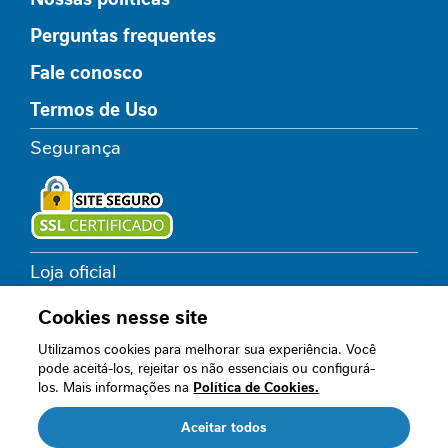
e
s
Perguntas frequentes
s
Fale conosco
a
n
Termos de Uso
t
e
Segurança
C
u
i
d
a
Loja oficial
d
o
s
Cookies nesse site
n
Utilizamos cookies para melhorar sua experiência. Você
a
Acompanhe nossos canais
pode aceitá-los, rejeitar os não essenciais ou configurá-
o
los. Mais informações na
Política de Cookies.
n
c
Aceitar todos
R$ 37,89
o