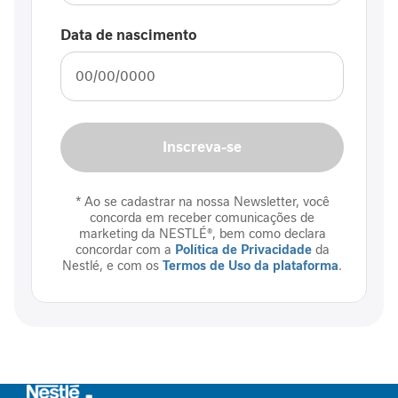
i
n
Data de nascimento
f
l
a
m
a
t
Inscreva-se
ó
r
i
* Ao se cadastrar na nossa Newsletter, você
a
concorda em receber comunicações de
i
marketing da NESTLÉ®, bem como declara
n
concordar com a
Política de Privacidade
da
Nestlé, e com os
Termos de Uso da plataforma
.
t
e
s
t
i
n
a