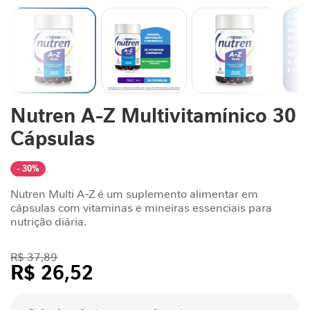
n
t
a
r
S
u
Saltar
Nutren A-Z Multivitamínico 30
p
para
o
o
Cápsulas
r
início
t
da
Galeria
e
- 30%
de
J
Nutren Multi A-Z é um suplemento alimentar em
imagens
o
cápsulas com vitaminas e mineiras essenciais para
r
nutrição diária.
n
a
R$ 37,89
d
R$ 26,52
a
G
/cada
L