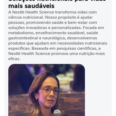
mais saudáveis
D
e
A Nestlé Health Science transforma vidas com
ciência nutricional. Nosso propósito é ajudar
s
pessoas, promovendo saúde e bem-estar com
n
soluções inovadoras e personalizadas. Focada em
u
metabolismo, envelhecimento saudável, saúde
t
gastrointestinal e neurológica, desenvolvemos
r
produtos que ajudam em necessidades nutricionais
i
específicas. Baseada em pesquisas científicas, a
ç
Nestlé Health Science promove uma nutrição mais
ã
eficaz.
o
J
o
r
n
a
d
a
C
i