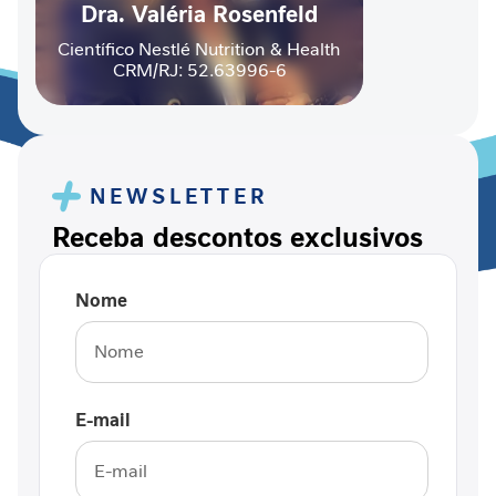
Dra. Valéria Rosenfeld
r
ú
Científico Nestlé Nutrition & Health
r
CRM/RJ: 52.63996-6
g
i
c
a
NEWSLETTER
A
p
Receba descontos exclusivos
o
i
o
Nome
n
a
d
o
e
E-mail
n
ç
a