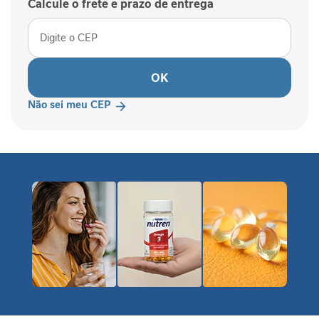
Calcule o frete e prazo de entrega
P
-
1
P
OK
e
r
Não sei meu CEP
f
o
r
m
a
n
c
e
S
a
ú
d
e
F