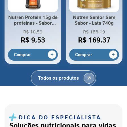
VICTOR
A
p
Nutren Protein 15g de
Nutren Senior Sem
o
proteínas - Sabor
Sabor - Lata 740g
i
Chocolate 260ml
R$ 10,59
R$ 188,19
o
R$ 9,53
R$ 169,37
a
o
p
Comprar
Comprar
a
c
i
e
Todos os produtos
n
t
e
r
e
n
a
DICA DO ESPECIALISTA
l
Soluções nutricionais para vidas