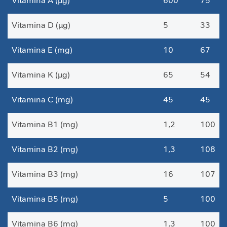
Vitamina A (µg)
600
75
a
Vitamina D (µg)
5
33
V
i
t
Vitamina E (mg)
10
67
a
m
Vitamina K (µg)
65
54
i
n
a
Vitamina C (mg)
45
45
s
Vitamina B1 (mg)
1,2
100
C
u
Vitamina B2 (mg)
1,3
108
i
d
a
Vitamina B3 (mg)
16
107
d
o
Vitamina B5 (mg)
5
100
M
e
Vitamina B6 (mg)
1,3
100
t